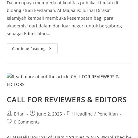
Dalam upaya memperkuat kualitas publikasi ilmiah di
bidang studi keislaman, Al-Majaalis: Jurnal Dirasat
Islamiyah kembali membuka kesempatan bagi para
akademisi dari dalam dan luar negeri untuk bergabung
sebagai Editor atau…
Call
Continue Reading
For
Editor
And
Reviewer
Ke-
2
CALL FOR REVIEWERS & EDITORS
Post
Post
Post
Erlan
June 2, 2025
Headline
/
Penelitian
author:
published:
category:
Post
0 Comments
comments:
Al-Majaalis: Journal of Islamic Studies (SINTA 3)Published by