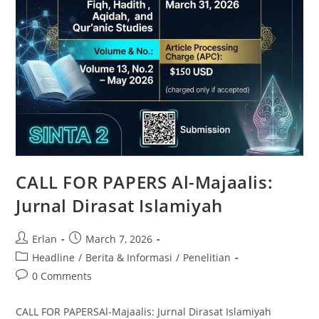
CALL FOR PAPERS Al-Majaalis:
Jurnal Dirasat Islamiyah
Post
Post
Erlan
March 7, 2026
author:
published:
Post
Headline
/
Berita & Informasi
/
Penelitian
category:
Post
0 Comments
comments:
CALL FOR PAPERSAl-Majaalis: Jurnal Dirasat Islamiyah