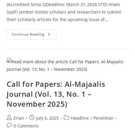
(Accredited Sinta 2)Deadline: March 31, 2026 STDI Imam
Syafi'i Jember invites scholars and researchers to submit
their scholarly articles for the upcoming issue of…
CALL
Continue Reading
FOR
PAPERS
Al-
Majaalis:
Jurnal
Dirasat
Islamiyah
Call for Papers: Al-Majaalis
Journal (Vol. 13, No. 1 –
November 2025)
Post
Post
Post
Erlan
July 6, 2025
Headline
/
Penelitian
author:
published:
category:
Post
0 Comments
comments: