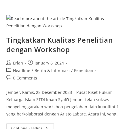
Jurnal
Ilmu
Hadits
Volume
2
Nomor
1
April
2024
Tingkatkan Kualitas Penelitian
dengan Workshop
Post
Post
Erlan
January 6, 2024
author:
published:
Post
Headline
/
Berita & Informasi
/
Penelitian
category:
Post
0 Comments
comments:
Jember, Kamis, 28 Desember 2023 – Pusat Riset Hukum
Keluarga Islam STDI Imam Syafi'i Jember telah sukses
menyelenggarakan workshop pengolahan data kuantitatif
yang berkolaborasi dengan Aristo Labare. Acara ini, yang…
Tingkatkan
Continue Reading