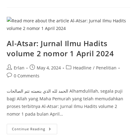
Penelitian
Kuantitatif:
“Visualisasi
Data
Berbasis
Aplikasi
Statistik”
Al-Atsar: Jurnal Ilmu Hadits
volume 2 nomor 1 April 2024
Post
Post
Post
Erlan
May 4, 2024
Headline
/
Penelitian
author:
published:
category:
Post
0 Comments
comments:
الحمد لله الذي بنعمته تتم الصالحات Alhamdulillah, segala puji
bagi Allah yang Maha Pemurah yang telah memudahkan
proses terbitnya Al-Atsar: Jurnal Ilmu Hadits volume 2
nomor 1 pada bulan April…
Al-
Continue Reading
Atsar: