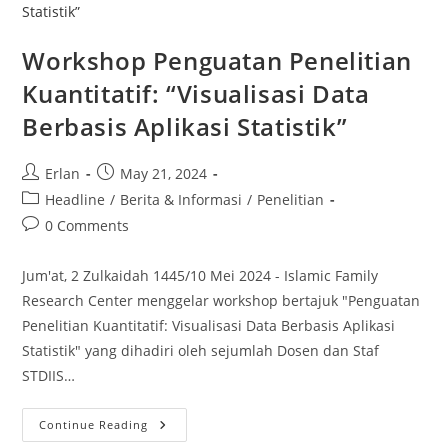
Dalam
Rangka
Penelitian
Penggunaan
Workshop Penguatan Penelitian
Niqab
Di
Kuantitatif: “Visualisasi Data
Lingkungan
Kampus
Berbasis Aplikasi Statistik”
Post
Post
Erlan
May 21, 2024
author:
published:
Post
Headline
/
Berita & Informasi
/
Penelitian
category:
Post
0 Comments
comments:
Jum'at, 2 Zulkaidah 1445/10 Mei 2024 - Islamic Family
Research Center menggelar workshop bertajuk "Penguatan
Penelitian Kuantitatif: Visualisasi Data Berbasis Aplikasi
Statistik" yang dihadiri oleh sejumlah Dosen dan Staf
STDIIS…
Workshop
Continue Reading
Penguatan