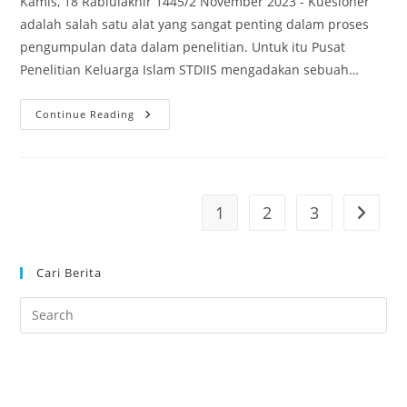
Kamis, 18 Rabiulakhir 1445/2 November 2023 - Kuesioner
adalah salah satu alat yang sangat penting dalam proses
pengumpulan data dalam penelitian. Untuk itu Pusat
Penelitian Keluarga Islam STDIIS mengadakan sebuah…
Pusat
Continue Reading
Penelitian
Keluarga
Islam
STDIIS
Gelar
Webinar
“Strategi
1
2
3
Go to th
Membuat
Kuesioner
Yang
Baik”
Cari Berita