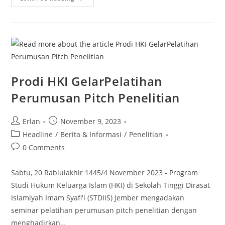
Kualitas
Penelitian
Dengan
Workshop
Prodi HKI GelarPelatihan
Perumusan Pitch Penelitian
Post
Post
Erlan
November 9, 2023
author:
published:
Post
Headline
/
Berita & Informasi
/
Penelitian
category:
Post
0 Comments
comments:
Sabtu, 20 Rabiulakhir 1445/4 November 2023 - Program
Studi Hukum Keluarga Islam (HKI) di Sekolah Tinggi Dirasat
Islamiyah Imam Syafi'i (STDIIS) Jember mengadakan
seminar pelatihan perumusan pitch penelitian dengan
menghadirkan…