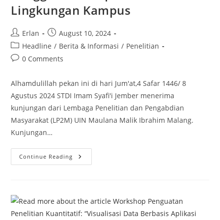
Lingkungan Kampus
Post
Post
Erlan
August 10, 2024
author:
published:
Post
Headline
/
Berita & Informasi
/
Penelitian
category:
Post
0 Comments
comments:
Alhamdulillah pekan ini di hari Jum'at,4 Safar 1446/ 8
Agustus 2024 STDI Imam Syafi'i Jember menerima
kunjungan dari Lembaga Penelitian dan Pengabdian
Masyarakat (LP2M) UIN Maulana Malik Ibrahim Malang.
Kunjungan…
Kunjungan
Continue Reading
LP2M
UIN
Maulana
Malik
Ibrahim
Malang
Ke
STDIIS
Jember