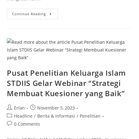
Prodi
Continue Reading
HKI
GelarPelatihan
Perumusan
Pitch
Penelitian
Pusat Penelitian Keluarga Islam
STDIIS Gelar Webinar “Strategi
Membuat Kuesioner yang Baik”
Post
Post
Erlan
November 5, 2023
author:
published:
Post
Headline
/
Berita & Informasi
/
Penelitian
category:
Post
0 Comments
comments: