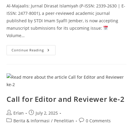
Al-Majaalis: Jurnal Dirasat Islamiyah (P-ISSN: 2339-2630 | E-
ISSN: 2477-8001), a peer-reviewed academic journal
published by STDI Imam Syafi’i Jember, is now accepting
manuscript submissions for its upcoming issue:
Volume…
Call
Continue Reading
For
Papers:
Al-
Majaalis
Journal
(Vol.
13,
No.
1
–
November
Call for Editor and Reviewer ke-2
2025)
Post
Post
Erlan
July 2, 2025
author:
published:
Post
Post
Berita & Informasi
/
Penelitian
0 Comments
category:
comments: