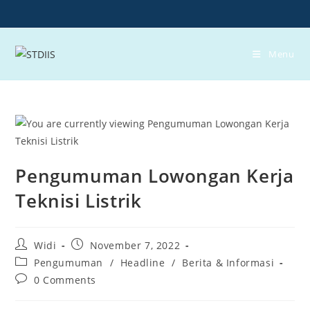
Skip
to
content
Menu
Pengumuman Lowongan Kerja
Teknisi Listrik
Post
Post
Widi
November 7, 2022
author:
published:
Post
Pengumuman
/
Headline
/
Berita & Informasi
category:
Post
0 Comments
comments: