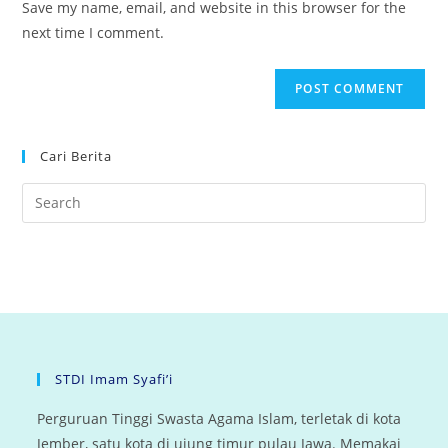
Save my name, email, and website in this browser for the
(optional)
next time I comment.
Cari Berita
STDI Imam Syafi’i
Perguruan Tinggi Swasta Agama Islam, terletak di kota
Jember, satu kota di ujung timur pulau Jawa. Memakai