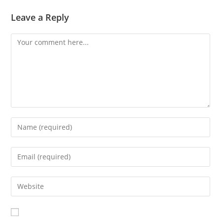
Leave a Reply
Comment
Enter
your
name
Enter
or
your
username
email
Enter
to
address
your
comment
to
website
comment
URL