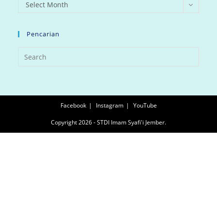
arsip
Select Month
Pencarian
Facebook
Instagram
YouTube
Copyright 2026 - STDI Imam Syafi'i Jember.