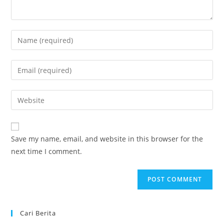
Enter
your
name
Enter
or
your
username
email
Enter
to
address
your
comment
to
website
comment
URL
Save my name, email, and website in this browser for the
(optional)
next time I comment.
Cari Berita