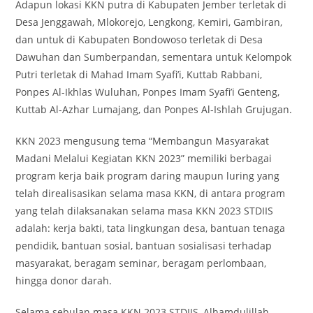
Adapun lokasi KKN putra di Kabupaten Jember terletak di
Desa Jenggawah, Mlokorejo, Lengkong, Kemiri, Gambiran,
dan untuk di Kabupaten Bondowoso terletak di Desa
Dawuhan dan Sumberpandan, sementara untuk Kelompok
Putri terletak di Mahad Imam Syafi’i, Kuttab Rabbani,
Ponpes Al-Ikhlas Wuluhan, Ponpes Imam Syafi’i Genteng,
Kuttab Al-Azhar Lumajang, dan Ponpes Al-Ishlah Grujugan.
KKN 2023 mengusung tema “Membangun Masyarakat
Madani Melalui Kegiatan KKN 2023” memiliki berbagai
program kerja baik program daring maupun luring yang
telah direalisasikan selama masa KKN, di antara program
yang telah dilaksanakan selama masa KKN 2023 STDIIS
adalah: kerja bakti, tata lingkungan desa, bantuan tenaga
pendidik, bantuan sosial, bantuan sosialisasi terhadap
masyarakat, beragam seminar, beragam perlombaan,
hingga donor darah.
Selama sebulan masa KKN 2023 STDIIS, Alhamdulillah