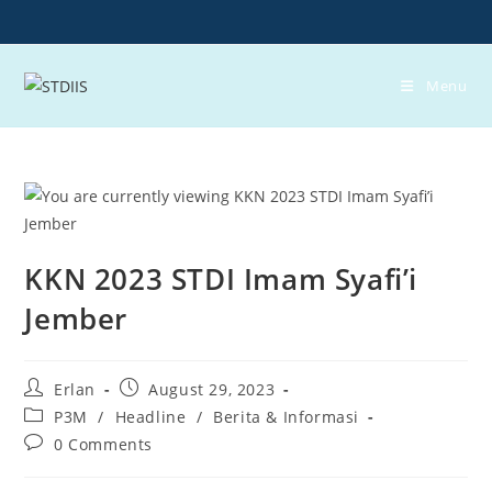
Skip
to
content
Menu
KKN 2023 STDI Imam Syafi’i
Jember
Post
Post
Erlan
August 29, 2023
author:
published:
Post
P3M
/
Headline
/
Berita & Informasi
category:
Post
0 Comments
comments: