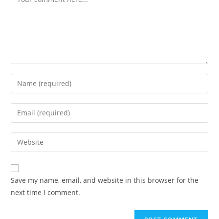
Enter
your
name
Enter
or
your
username
email
Enter
to
address
your
comment
to
website
comment
URL
Save my name, email, and website in this browser for the
(optional)
next time I comment.