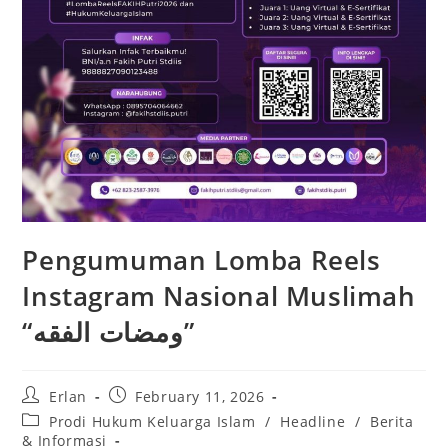
Pengumuman Lomba Reels
Instagram Nasional Muslimah
“ومضات الفقه”
Post
Post
Erlan
February 11, 2026
author:
published:
Post
Prodi Hukum Keluarga Islam
/
Headline
/
Berita
category:
& Informasi