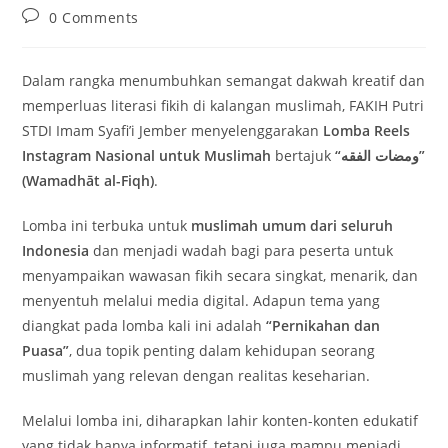
Post
0 Comments
comments:
Dalam rangka menumbuhkan semangat dakwah kreatif dan
memperluas literasi fikih di kalangan muslimah, FAKIH Putri
STDI Imam Syafi’i Jember menyelenggarakan
Lomba Reels
Instagram Nasional untuk Muslimah
bertajuk
“ومضات الفقه”
(Wamadhāt al-Fiqh)
.
Lomba ini terbuka untuk
muslimah umum dari seluruh
Indonesia
dan menjadi wadah bagi para peserta untuk
menyampaikan wawasan fikih secara singkat, menarik, dan
menyentuh melalui media digital. Adapun tema yang
diangkat pada lomba kali ini adalah
“Pernikahan dan
Puasa”
, dua topik penting dalam kehidupan seorang
muslimah yang relevan dengan realitas keseharian.
Melalui lomba ini, diharapkan lahir konten-konten edukatif
yang tidak hanya informatif, tetapi juga mampu menjadi