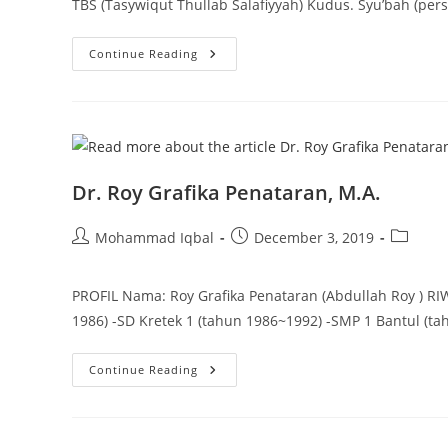
TBS (Tasywiqut Thullab Salafiyyah) Kudus. Syu’bah (per
Dr.
Continue Reading
Musyaffa,
MA
Dr. Roy Grafika Penataran, M.A.
Post
Post
Post
Mohammad Iqbal
December 3, 2019
author:
published:
category
PROFIL Nama: Roy Grafika Penataran (Abdullah Roy ) R
1986) -SD Kretek 1 (tahun 1986~1992) -SMP 1 Bantul (t
Dr.
Continue Reading
Roy
Grafika
Penataran,
M.A.