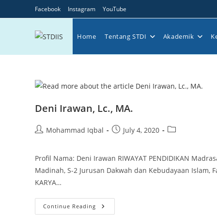
Skip
Facebook
Instagram
YouTube
to
content
Home
Tentang STDI
Akademik
K
Deni Irawan, Lc., MA.
Post
Post
Post
Mohammad Iqbal
July 4, 2020
author:
published:
category:
Profil Nama: Deni Irawan RIWAYAT PENDIDIKAN Madrasah 
Madinah, S-2 Jurusan Dakwah dan Kebudayaan Islam, Fa
KARYA…
Deni
Continue Reading
Irawan,