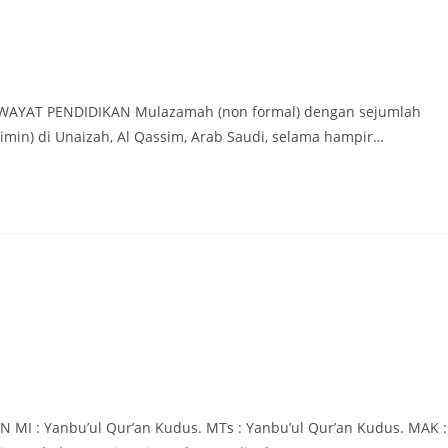
RIWAYAT PENDIDIKAN Mulazamah (non formal) dengan sejumlah
min) di Unaizah, Al Qassim, Arab Saudi, selama hampir…
 MI : Yanbu’ul Qur’an Kudus. MTs : Yanbu’ul Qur’an Kudus. MAK :