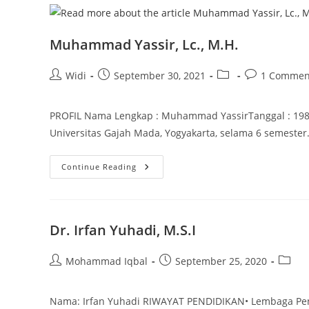
Muhammad Yassir, Lc., M.H.
Post
Post
Post
Post
Widi
September 30, 2021
1 Commen
author:
published:
category:
comments:
PROFIL Nama Lengkap : Muhammad YassirTanggal : 1980
Universitas Gajah Mada, Yogyakarta, selama 6 semester.
Muhammad
Continue Reading
Yassir,
Lc.,
M.H.
Dr. Irfan Yuhadi, M.S.I
Post
Post
Post
Mohammad Iqbal
September 25, 2020
author:
published:
catego
Nama: Irfan Yuhadi RIWAYAT PENDIDIKAN• Lembaga Pen