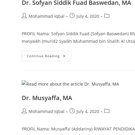
Dr. Sofyan Siddik Fuad Baswedan, MA
Post
Post
Post
Mohammad Iqbal
July 4, 2020
author:
published:
category:
PROFIL Nama: Sofyan Siddik Fuad (Sofyan Baswedan) 
masyaikh (murid2 Syaikh Muhammad bin Shalih Al Utsai
Dr.
Continue Reading
Sofyan
Siddik
Fuad
Baswedan,
MA
Dr. Musyaffa, MA
Post
Post
Post
Mohammad Iqbal
July 4, 2020
author:
published:
category:
PROFIL Nama: Musyaffa’ (Addariny) RIWAYAT PENDIDIKAN