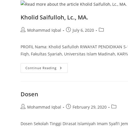
Kholid Saifulloh, Lc., MA.
Post
Post
Post
Mohammad Iqbal
July 6, 2020
author:
published:
category:
PROFIL Nama: Kholid Saifulloh RIWAYAT PENDIDIKAN S-1 
Fiqh, Fakultas Syariah, Universitas Islam Madinah, KARY
Kholid
Continue Reading
Saifulloh,
Lc.,
MA.
Dosen
Post
Post
Post
Mohammad Iqbal
February 29, 2020
author:
published:
category
Dosen Sekolah Tinggi Dirasat Islamiyah Imam Syafi'i Jem