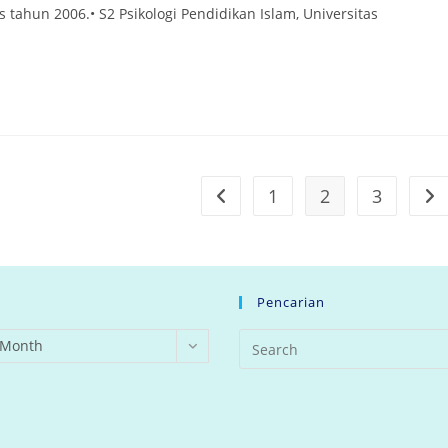
s tahun 2006.• S2 Psikologi Pendidikan Islam, Universitas
1
2
3
Go to the previous page
Go t
Pencarian
 Month