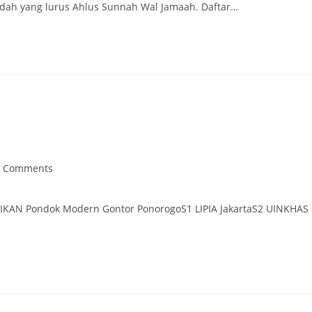
idah yang lurus Ahlus Sunnah Wal Jamaah. Daftar…
0 Comments
ments:
IKAN Pondok Modern Gontor PonorogoS1 LIPIA JakartaS2 UINKHAS