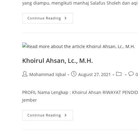
yang diampu, mengikuti manhaj Salafus Sholeh dan aq
Dosen
Continue Reading
Khoirul Ahsan, Lc., M.H.
Post
Post
Post
Post
Mohammad Iqbal
August 27, 2021
author:
published:
category:
com
PROFIL Nama Lengkap : Khoirul Ahsan RIWAYAT PENDID
Jember
Khoirul
Continue Reading
Ahsan,
Lc.,
M.H.