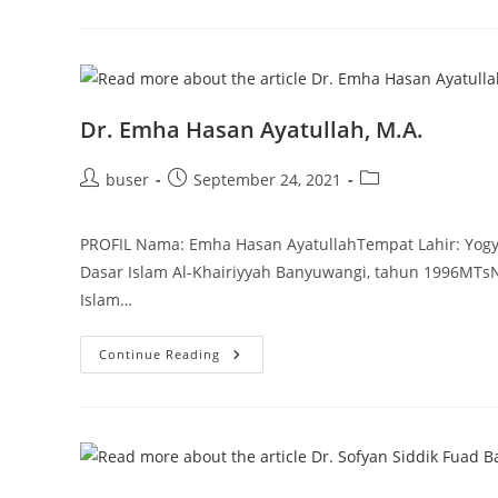
Lc.,
MA.
Dr. Emha Hasan Ayatullah, M.A.
Post
Post
Post
buser
September 24, 2021
author:
published:
category:
PROFIL Nama: Emha Hasan AyatullahTempat Lahir: Yogy
Dasar Islam Al-Khairiyyah Banyuwangi, tahun 1996MTsN 
Islam…
Dr.
Continue Reading
Emha
Hasan
Ayatullah,
M.A.