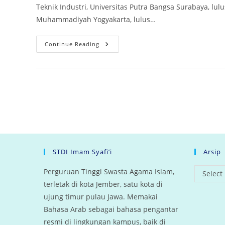
Teknik Industri, Universitas Putra Bangsa Surabaya, lulu
Muhammadiyah Yogyakarta, lulus…
Dr.
Continue Reading
Irfan
Yuhadi,
M.S.I
STDI Imam Syafi’i
Arsip
arsip
Perguruan Tinggi Swasta Agama Islam,
Select
terletak di kota Jember, satu kota di
ujung timur pulau Jawa. Memakai
Bahasa Arab sebagai bahasa pengantar
resmi di lingkungan kampus, baik di