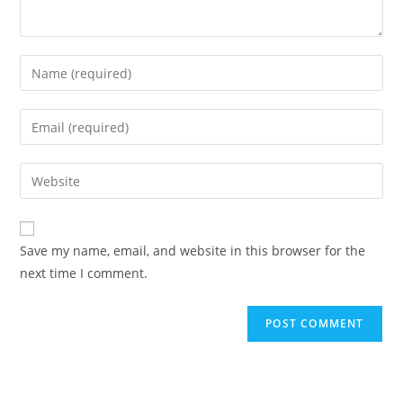
Enter
your
name
Enter
or
your
username
email
Enter
to
address
your
comment
to
website
comment
URL
Save my name, email, and website in this browser for the
(optional)
next time I comment.