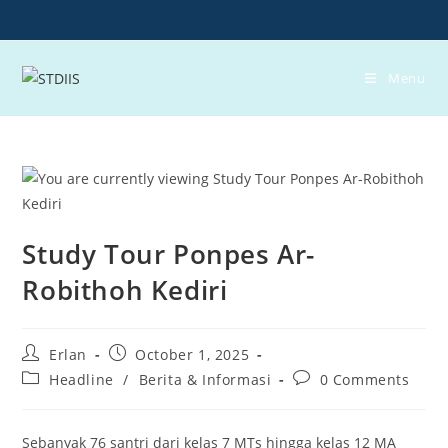
Skip
to
content
Menu
Study Tour Ponpes Ar-
Robithoh Kediri
Post
Post
Erlan
October 1, 2025
author:
published:
Post
Post
Headline
/
Berita & Informasi
0 Comments
category:
comments:
Sebanyak 76 santri dari kelas 7 MTs hingga kelas 12 MA