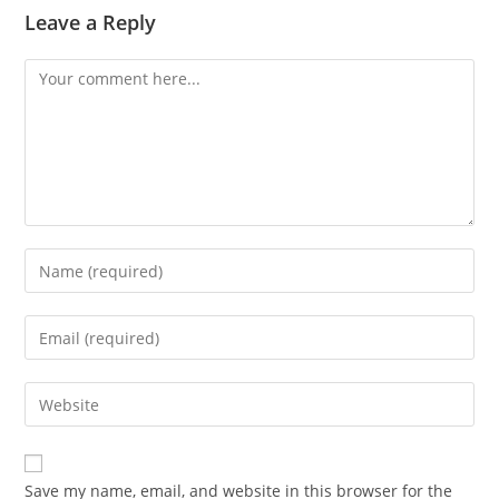
Leave a Reply
Comment
Enter
your
name
Enter
or
your
username
email
Enter
to
address
your
comment
to
website
comment
URL
Save my name, email, and website in this browser for the