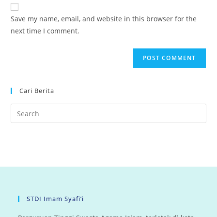
website
comment
URL
Save my name, email, and website in this browser for the
(optional)
next time I comment.
Cari Berita
STDI Imam Syafi’i