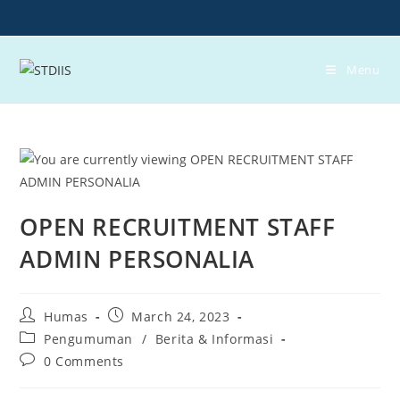
Skip
to
content
Menu
OPEN RECRUITMENT STAFF
ADMIN PERSONALIA
Post
Post
Humas
March 24, 2023
author:
published:
Post
Pengumuman
/
Berita & Informasi
category:
Post
0 Comments
comments: