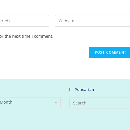
Enter
your
website
or the next time I comment.
URL
(optional)
Pencarian
 Month