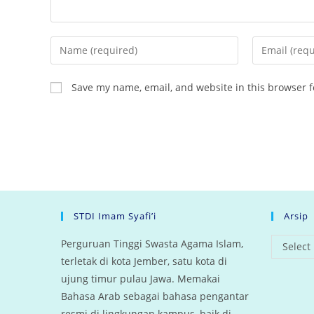
Enter
Enter
your
your
name
email
Save my name, email, and website in this browser f
or
address
username
to
to
comment
comment
STDI Imam Syafi’i
Arsip
arsip
Perguruan Tinggi Swasta Agama Islam,
Select
terletak di kota Jember, satu kota di
ujung timur pulau Jawa. Memakai
Bahasa Arab sebagai bahasa pengantar
resmi di lingkungan kampus, baik di