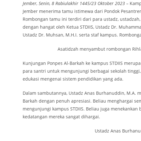
Jember, Senin, 8 Rabiulakhir 1445/23 Oktober 2023
– Kampu
Jember menerima tamu istimewa dari Pondok Pesantren
Rombongan tamu ini terdiri dari para ustadz, ustadzah
dengan hangat oleh Ketua STDIIS, Ustadz Dr. Muhammad 
Ustadz Dr. Muhsan, M.H.I. serta staf kampus. Rombonga
Asatidzah menyambut rombongan Rihla
Kunjungan Ponpes Al-Barkah ke kampus STDIIS merupak
para santri untuk mengunjungi berbagai sekolah tingg
edukasi mengenai sistem pendidikan yang ada.
Dalam sambutannya, Ustadz Anas Burhanuddin, M.A. me
Barkah dengan penuh apresiasi. Beliau menghargai sem
mengunjungi kampus STDIIS. Beliau juga menekankan be
kedatangan mereka sangat dihargai.
Ustadz Anas Burhanu