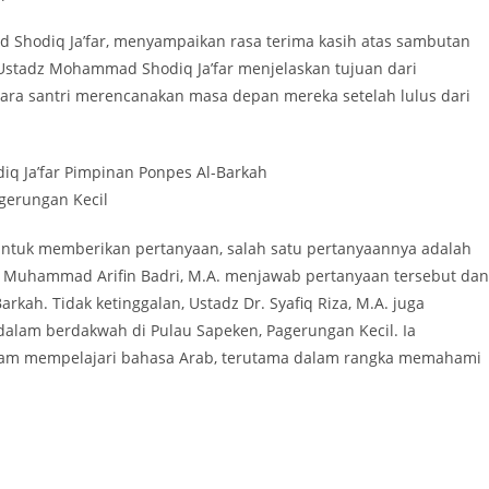
 Shodiq Ja’far, menyampaikan rasa terima kasih atas sambutan
Ustadz Mohammad Shodiq Ja’far menjelaskan tujuan dari
ara santri merencanakan masa depan mereka setelah lulus dari
 Ja’far Pimpinan Ponpes Al-Barkah
gerungan Kecil
 untuk memberikan pertanyaan, salah satu pertanyaannya adalah
. Muhammad Arifin Badri, M.A. menjawab pertanyaan tersebut dan
kah. Tidak ketinggalan, Ustadz Dr. Syafiq Riza, M.A. juga
lam berdakwah di Pulau Sapeken, Pagerungan Kecil. Ia
alam mempelajari bahasa Arab, terutama dalam rangka memahami