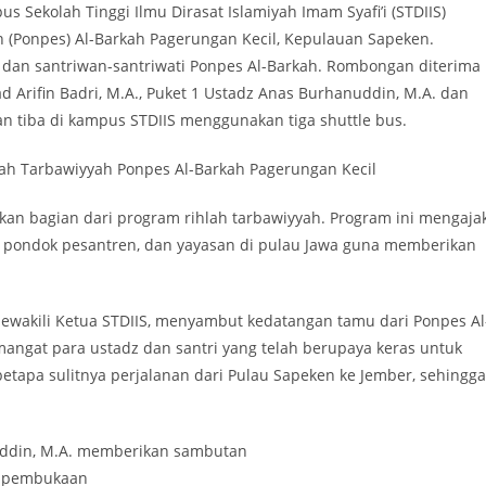
s Sekolah Tinggi Ilmu Dirasat Islamiyah Imam Syafi’i (STDIIS)
 (Ponpes) Al-Barkah Pagerungan Kecil, Kepulauan Sapeken.
, dan santriwan-santriwati Ponpes Al-Barkah. Rombongan diterima
Arifin Badri, M.A., Puket 1 Ustadz Anas Burhanuddin, M.A. dan
n tiba di kampus STDIIS menggunakan tiga shuttle bus.
h Tarbawiyyah Ponpes Al-Barkah Pagerungan Kecil
an bagian dari program rihlah tarbawiyyah. Program ini mengaja
i, pondok pesantren, dan yayasan di pulau Jawa guna memberikan
wakili Ketua STDIIS, menyambut kedatangan tamu dari Ponpes Al
angat para ustadz dan santri yang telah berupaya keras untuk
tapa sulitnya perjalanan dari Pulau Sapeken ke Jember, sehingga
ddin, M.A. memberikan sambutan
pembukaan