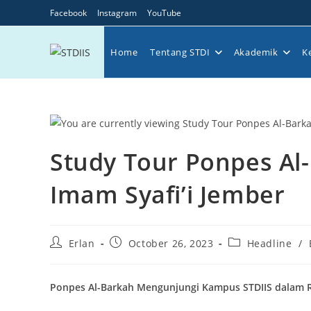
Skip
Facebook
Instagram
YouTube
to
content
Home
Tentang STDI
Akademik
K
Study Tour Ponpes Al
Imam Syafi’i Jember
Post
Post
Post
Erlan
October 26, 2023
Headline
/
author:
published:
category:
Ponpes Al-Barkah Mengunjungi Kampus STDIIS dalam 