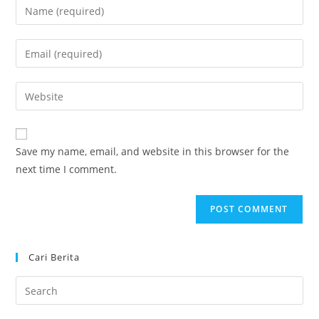
Enter
your
name
Enter
or
your
username
email
Enter
to
address
your
comment
to
website
comment
URL
Save my name, email, and website in this browser for the
(optional)
next time I comment.
Cari Berita