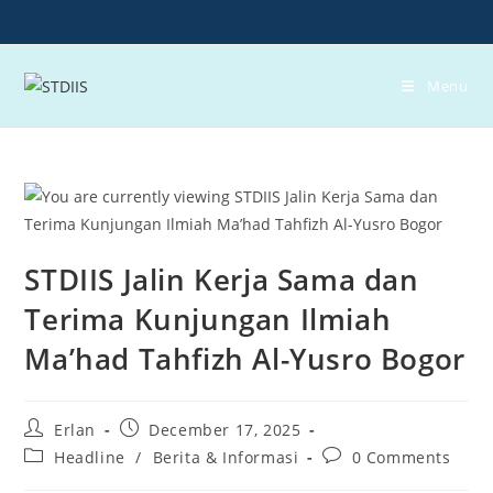
Skip
to
content
Menu
STDIIS Jalin Kerja Sama dan
Terima Kunjungan Ilmiah
Ma’had Tahfizh Al-Yusro Bogor
Post
Post
Erlan
December 17, 2025
author:
published:
Post
Post
Headline
/
Berita & Informasi
0 Comments
category:
comments: