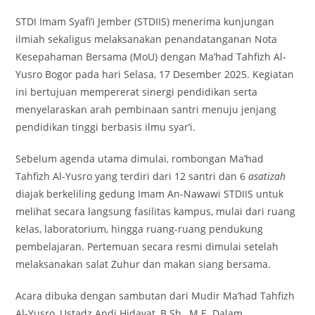
STDI Imam Syafi’i Jember (STDIIS) menerima kunjungan
ilmiah sekaligus melaksanakan penandatanganan Nota
Kesepahaman Bersama (MoU) dengan Ma’had Tahfizh Al-
Yusro Bogor pada hari Selasa, 17 Desember 2025. Kegiatan
ini bertujuan mempererat sinergi pendidikan serta
menyelaraskan arah pembinaan santri menuju jenjang
pendidikan tinggi berbasis ilmu syar’i.
Sebelum agenda utama dimulai, rombongan Ma’had
Tahfizh Al-Yusro yang terdiri dari 12 santri dan 6
asatizah
diajak berkeliling gedung Imam An-Nawawi STDIIS untuk
melihat secara langsung fasilitas kampus, mulai dari ruang
kelas, laboratorium, hingga ruang-ruang pendukung
pembelajaran. Pertemuan secara resmi dimulai setelah
melaksanakan salat Zuhur dan makan siang bersama.
Acara dibuka dengan sambutan dari Mudir Ma’had Tahfizh
Al-Yusro, Ustadz Andi Hidayat, B.Sh., M.E. Dalam