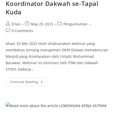
Koordinator Dakwah se-Tapal
Kuda
Post
Post
Post
Erlan
May 29, 2025
Pengumuman
author:
published:
category:
Post
0 Comments
comments:
Ahad, 25 Mei 2025 telah dilaksanakan webinar yang
membahas tentang manajemen DKM (Dewan Kemakmuran
Masjid) yang disampaikan oleh Ustadz Muhammad
Barawas. Webinar ini diinisiasi oleh P3M dan Dakwah
STDIIS, bekerja…
Zoominar
Continue Reading
Manajemen
DKM:
Koordinator
Dakwah
Se-
Tapal
Kuda