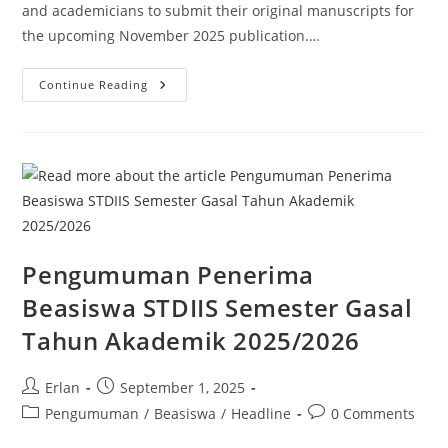
and academicians to submit their original manuscripts for
the upcoming November 2025 publication.…
Call
Continue Reading
For
Papers
–
Al-
Majaalis:
Journal
Of
Islamic
Studies
Pengumuman Penerima
Beasiswa STDIIS Semester Gasal
Tahun Akademik 2025/2026
Post
Post
Erlan
September 1, 2025
author:
published:
Post
Post
Pengumuman
/
Beasiswa
/
Headline
0 Comments
category:
comments: