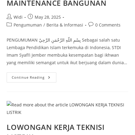
MAINTENANCE BANGUNAN
Post
Post
Widi
May 28, 2025
author:
published:
Post
Post
Pengumuman
/
Berita & Informasi
0 Comments
category:
comments:
PENGUMUMAN بِسْمِ اللّهِ الرَّحْمَنِ الرَّحِيْ Sebagai salah satu
Lembaga Pendidikan Islam terkemuka di Indonesia, STDI
Imam Syafi’i Jember membuka kesempatan bagi ikhwan
yang memiliki semangat untuk ikut berjuang dalam dunia…
LOWONGAN
Continue Reading
KERJA
STAF
MAINTENANCE
BANGUNAN
LOWONGAN KERJA TEKNISI