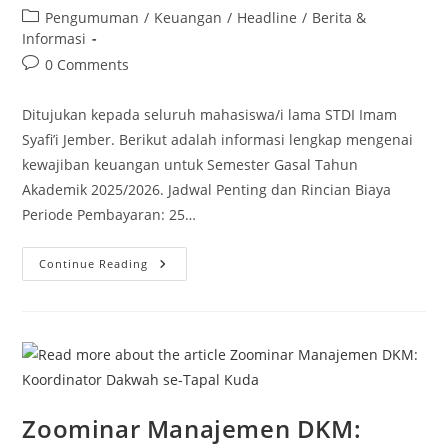
author:
published:
Post
Pengumuman
/
Keuangan
/
Headline
/
Berita &
category:
Informasi
Post
0 Comments
comments:
Ditujukan kepada seluruh mahasiswa/i lama STDI Imam
Syafi’i Jember. Berikut adalah informasi lengkap mengenai
kewajiban keuangan untuk Semester Gasal Tahun
Akademik 2025/2026. Jadwal Penting dan Rincian Biaya
Periode Pembayaran: 25…
Pembayaran
Continue Reading
Daftar
Ulang
Dan
SPP/UKT
Semester
Gasal
Tahun
Akademik
2025/2026
Zoominar Manajemen DKM: