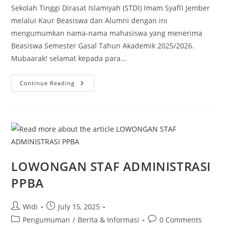
Sekolah Tinggi Dirasat Islamiyah (STDI) Imam Syafi’i Jember
melalui Kaur Beasiswa dan Alumni dengan ini
mengumumkan nama-nama mahasiswa yang menerima
Beasiswa Semester Gasal Tahun Akademik 2025/2026.
Mubaarak! selamat kepada para…
Pengumuman
Continue Reading
Penerima
Beasiswa
STDIIS
Semester
Gasal
Tahun
Akademik
2025/2026
LOWONGAN STAF ADMINISTRASI
PPBA
Post
Post
Widi
July 15, 2025
author:
published:
Post
Post
Pengumuman
/
Berita & Informasi
0 Comments