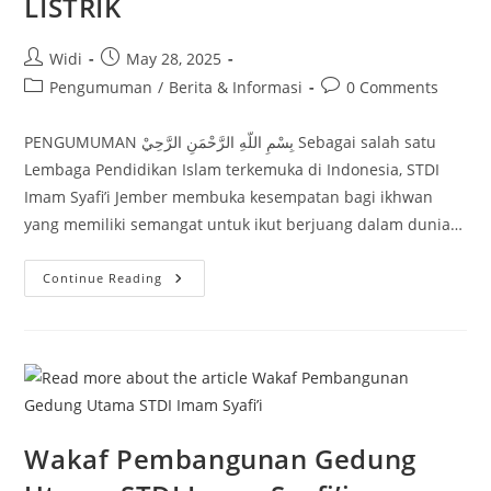
LISTRIK
Post
Post
Widi
May 28, 2025
author:
published:
Post
Post
Pengumuman
/
Berita & Informasi
0 Comments
category:
comments:
PENGUMUMAN بِسْمِ اللّهِ الرَّحْمَنِ الرَّحِيْ Sebagai salah satu
Lembaga Pendidikan Islam terkemuka di Indonesia, STDI
Imam Syafi’i Jember membuka kesempatan bagi ikhwan
yang memiliki semangat untuk ikut berjuang dalam dunia…
LOWONGAN
Continue Reading
KERJA
TEKNISI
LISTRIK
Wakaf Pembangunan Gedung