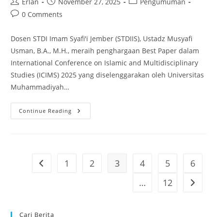
Post
Post
Post
Erlan
November 27, 2025
Pengumuman
author:
published:
category:
Post
0 Comments
comments:
Dosen STDI Imam Syafi'i Jember (STDIIS), Ustadz Musyafi
Usman, B.A., M.H., meraih penghargaan Best Paper dalam
International Conference on Islamic and Multidisciplinary
Studies (ICIMS) 2025 yang diselenggarakan oleh Universitas
Muhammadiyah…
Dosen
Continue Reading
STDIIS
Raih
Penghargaan
Best
Paper
Di
ICIMS
1
2
3
4
5
6
Go to the previous page
2025
…
12
Go to th
Cari Berita