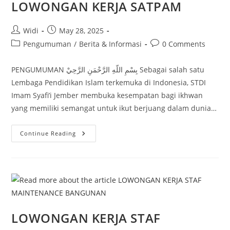
LOWONGAN KERJA SATPAM
Post
Post
Widi
May 28, 2025
author:
published:
Post
Post
Pengumuman
/
Berita & Informasi
0 Comments
category:
comments:
PENGUMUMAN بِسْمِ اللّهِ الرَّحْمَنِ الرَّحِيْ Sebagai salah satu
Lembaga Pendidikan Islam terkemuka di Indonesia, STDI
Imam Syafi’i Jember membuka kesempatan bagi ikhwan
yang memiliki semangat untuk ikut berjuang dalam dunia…
LOWONGAN
Continue Reading
KERJA
SATPAM
LOWONGAN KERJA STAF