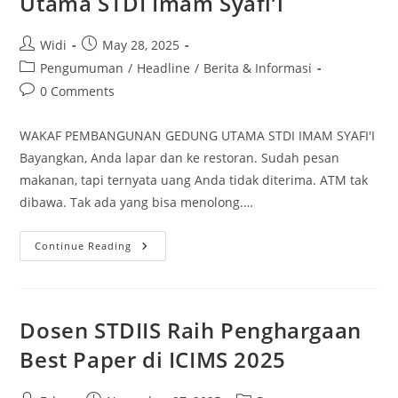
Utama STDI Imam Syafi’i
Post
Post
Widi
May 28, 2025
author:
published:
Post
Pengumuman
/
Headline
/
Berita & Informasi
category:
Post
0 Comments
comments:
WAKAF PEMBANGUNAN GEDUNG UTAMA STDI IMAM SYAFI'I
Bayangkan, Anda lapar dan ke restoran. Sudah pesan
makanan, tapi ternyata uang Anda tidak diterima. ATM tak
dibawa. Tak ada yang bisa menolong.…
Wakaf
Continue Reading
Pembangunan
Gedung
Utama
STDI
Imam
Syafi’i
Dosen STDIIS Raih Penghargaan
Best Paper di ICIMS 2025