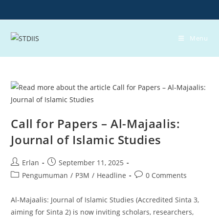
Skip
to
content
Menu
Call for Papers – Al-Majaalis:
Journal of Islamic Studies
Post
Post
Erlan
September 11, 2025
author:
published:
Post
Post
Pengumuman
/
P3M
/
Headline
0 Comments
category:
comments:
Al-Majaalis: Journal of Islamic Studies (Accredited Sinta 3,
aiming for Sinta 2) is now inviting scholars, researchers,