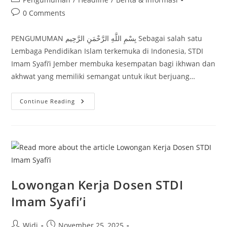
category:
Post
0 Comments
comments:
PENGUMUMAN بِسْمِ اللَّهِ الرَّحْمَنِ الرَّحِيم Sebagai salah satu
Lembaga Pendidikan Islam terkemuka di Indonesia, STDI
Imam Syafi’i Jember membuka kesempatan bagi ikhwan dan
akhwat yang memiliki semangat untuk ikut berjuang…
Lowongan
Continue Reading
Kerja
Dosen
Hukum
Ekonomi
Syariah
STDI
Imam
Syafi’i
Lowongan Kerja Dosen STDI
Imam Syafi’i
Post
Post
Widi
November 25, 2025