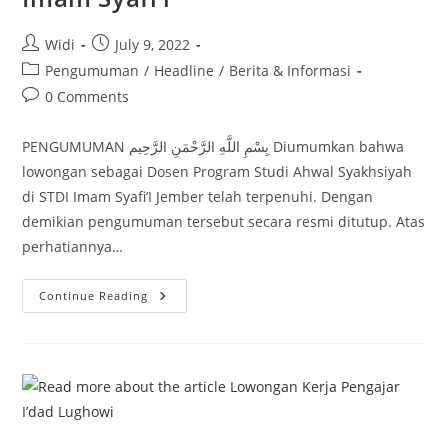
Post
Post
Widi
July 9, 2022
author:
published:
Post
Pengumuman
/
Headline
/
Berita & Informasi
category:
Post
0 Comments
comments:
PENGUMUMAN بِسْمِ اللَّهِ الرَّحْمَنِ الرَّحِيم Diumumkan bahwa
lowongan sebagai Dosen Program Studi Ahwal Syakhsiyah
di STDI Imam Syafi’I Jember telah terpenuhi. Dengan
demikian pengumuman tersebut secara resmi ditutup. Atas
perhatiannya…
Lowongan
Continue Reading
Kerja
Dosen
STDI
Imam
Syafi’i