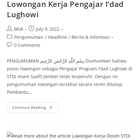
Lowongan Kerja Pengajar I’dad
Lughowi
Post
Post
Widi
July 9, 2022
author:
published:
Post
Pengumuman
/
Headline
/
Berita & Informasi
category:
Post
0 Comments
comments:
PENGUMUMAN بِسْمِ اللَّهِ الرَّحْمَنِ الرَّحِيم Diumumkan bahwa
posisi lowongan sebagai Pengajar Program I'dad Lughowi di
STDI Imam Syafi’I Jember telah terpenuhi. Dengan ini
pengumuman lowongan tersebut secara resmi ditutup.
Pembantu…
Lowongan
Continue Reading
Kerja
Pengajar
I’dad
Lughowi