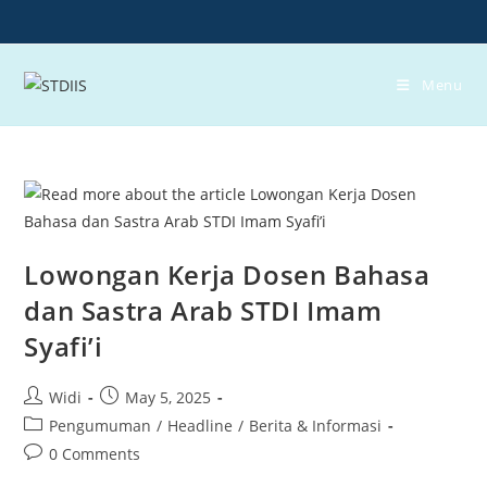
Skip
to
content
Menu
Lowongan Kerja Dosen Bahasa
dan Sastra Arab STDI Imam
Syafi’i
Post
Post
Widi
May 5, 2025
author:
published:
Post
Pengumuman
/
Headline
/
Berita & Informasi
category:
Post
0 Comments
comments: