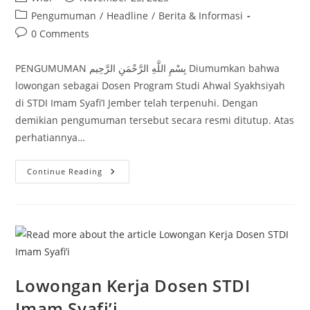
author:
published:
Post
Pengumuman
/
Headline
/
Berita & Informasi
category:
Post
0 Comments
comments:
PENGUMUMAN بِسْمِ اللَّهِ الرَّحْمَنِ الرَّحِيم Diumumkan bahwa
lowongan sebagai Dosen Program Studi Ahwal Syakhsiyah
di STDI Imam Syafi’I Jember telah terpenuhi. Dengan
demikian pengumuman tersebut secara resmi ditutup. Atas
perhatiannya…
Lowongan
Continue Reading
Kerja
Dosen
STDI
Imam
Syafi’i
Lowongan Kerja Dosen STDI
Imam Syafi’i