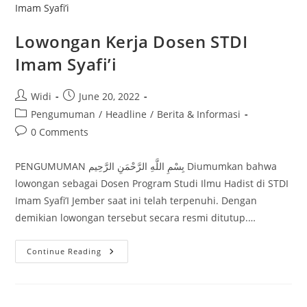
Lowongan Kerja Dosen STDI
Imam Syafi’i
Post
Post
Widi
June 20, 2022
author:
published:
Post
Pengumuman
/
Headline
/
Berita & Informasi
category:
Post
0 Comments
comments:
PENGUMUMAN بِسْمِ اللَّهِ الرَّحْمَنِ الرَّحِيم Diumumkan bahwa
lowongan sebagai Dosen Program Studi Ilmu Hadist di STDI
Imam Syafi’I Jember saat ini telah terpenuhi. Dengan
demikian lowongan tersebut secara resmi ditutup.…
Lowongan
Continue Reading
Kerja
Dosen
STDI
Imam
Syafi’i