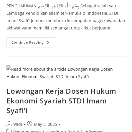
PENGUMUMAN بِسْمِ اللَّهِ الرَّحْمَنِ الرَّحِيم Sebagai salah satu
Lembaga Pendidikan Islam terkemuka di Indonesia, STDI
Imam Syafi’i Jember membuka kesempatan bagi ikhwan dan
akhwat yang memiliki semangat untuk ikut berjuang…
Lowongan
Continue Reading
Kerja
Dosen
Bahasa
Dan
Sastra
Arab
STDI
Imam
Syafi’i
Lowongan Kerja Dosen Hukum
Ekonomi Syariah STDI Imam
Syafi’i
Post
Post
Widi
May 5, 2025
author:
published:
Post
Pengumuman
/
Headline
/
Berita & Informasi