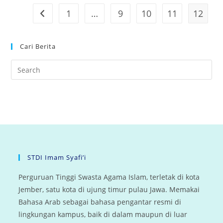
1
…
9
10
11
12
Go to the previous page
Cari Berita
STDI Imam Syafi’i
Perguruan Tinggi Swasta Agama Islam, terletak di kota
Jember, satu kota di ujung timur pulau Jawa. Memakai
Bahasa Arab sebagai bahasa pengantar resmi di
lingkungan kampus, baik di dalam maupun di luar