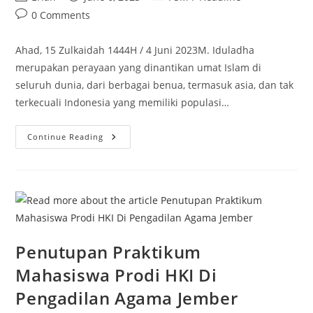
author:
published:
category:
Post
0 Comments
comments:
Ahad, 15 Zulkaidah 1444H / 4 Juni 2023M. Iduladha
merupakan perayaan yang dinantikan umat Islam di
seluruh dunia, dari berbagai benua, termasuk asia, dan tak
terkecuali Indonesia yang memiliki populasi…
Menjelang
Continue Reading
Iduladha,
P3M
&
Dakwah
STDIIS
Adakan
Workshop
Bersama
Ponpes
Al-
Ishlah
Penutupan Praktikum
Bondowoso
Mahasiswa Prodi HKI Di
Pengadilan Agama Jember