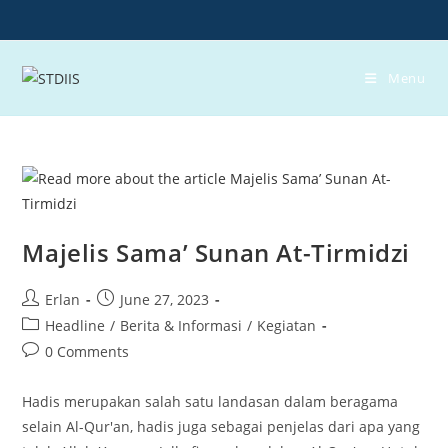
Skip
to
content
Menu
Majelis Sama’ Sunan At-Tirmidzi
Post
Post
Erlan
June 27, 2023
author:
published:
Post
Headline
/
Berita & Informasi
/
Kegiatan
category:
Post
0 Comments
comments:
Hadis merupakan salah satu landasan dalam beragama
selain Al-Qur'an, hadis juga sebagai penjelas dari apa yang