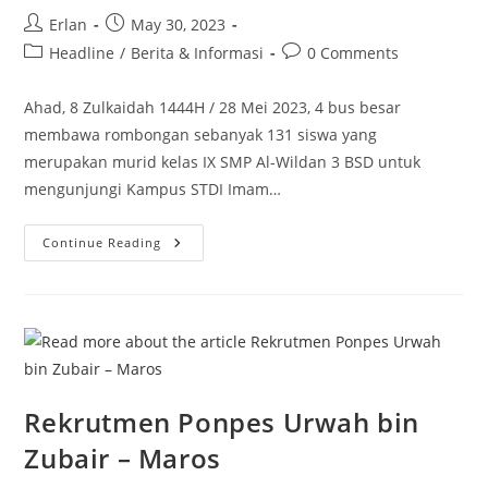
Post
Post
Erlan
May 30, 2023
author:
published:
Post
Post
Headline
/
Berita & Informasi
0 Comments
category:
comments:
Ahad, 8 Zulkaidah 1444H / 28 Mei 2023, 4 bus besar
membawa rombongan sebanyak 131 siswa yang
merupakan murid kelas IX SMP Al-Wildan 3 BSD untuk
mengunjungi Kampus STDI Imam…
Studi
Continue Reading
Tour
&
Baksos
Al-
Wildan
3
BSD
Di
Kampus
STDIIS
Jember
Rekrutmen Ponpes Urwah bin
Zubair – Maros