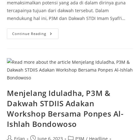
memaksimalkan potensi yang ada di dalam dirinya guna
tercapainya tujuan dari dakwah tersebut. Dalam
mendukung hal ini, P3M dan Dakwah STDI Imam Syafi'i…
Menjadi
Continue Reading
Muslim
Yang
Berpengaruh
Dengan
Public
Speaking
&
Konten
Visual
Menjelang Iduladha, P3M &
Dakwah STDIIS Adakan
Workshop Bersama Ponpes Al-
Ishlah Bondowoso
Post
Post
Post
Erlan
June 6, 2023
P3M
/
Headline