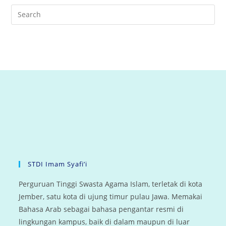
STDI Imam Syafi’i
Perguruan Tinggi Swasta Agama Islam, terletak di kota
Jember, satu kota di ujung timur pulau Jawa. Memakai
Bahasa Arab sebagai bahasa pengantar resmi di
lingkungan kampus, baik di dalam maupun di luar
perkuliahan, belajar di STDI memberikan sensasi
belajar di kota Nabi.
Arsip
arsip
Select Month
Pencarian