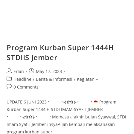
STDIIS Jember
Post
Post
Erlan
May 17, 2023
author:
published:
Post
Headline
/
Berita & Informasi
/
Kegiatan
category:
Post
0 Comments
comments:
UPDATE 6 JUNI 2023 •┈┈┈┈┈•⊰✿✿⊱•┈┈┈┈┈•
Program
Kurban Super 1444 H STDI IMAM SYAFI’I JEMBER
•┈┈┈┈┈•⊰✿✿⊱•┈┈┈┈┈• Memasuki akhir bulan Syawwal, STDI
Imam Syafi'i Jember insyaAllah kembali melaksanakan
program kurban super…
Program
Continue Reading
Kurban
Super
1444H
STDIIS
Jember