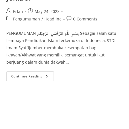
Post
Post
Erlan
May 24, 2023
author:
published:
Post
Post
Pengumuman
/
Headline
0 Comments
category:
comments:
PENGUMUMAN بِسْمِ اللّهِ الرَّحْمَنِ الرَّحِيْلم Sebagai salah satu
Lembaga Pendidikan Islam terkemuka di Indonesia, STDI
Imam Syafi’iJember membuka kesempatan bagi
Ikhwan/Akhwat yang memiliki semangat untuk ikut
berjuang dalam dunia dakwah…
Open
Continue Reading
Recruitment
Dosen
STDIIS
Jember
Program Kurban Super 1444H