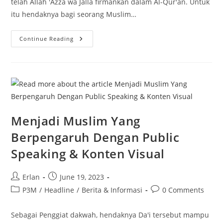
telah Allah 'Azza wa Jalla firmankan dalam Al-Qur'an. Untuk
itu hendaknya bagi seorang Muslim…
Majelis
Continue Reading
Sama’
Sunan
At-
Tirmidzi
Menjadi Muslim Yang
Berpengaruh Dengan Public
Speaking & Konten Visual
Post
Post
Erlan
June 19, 2023
author:
published:
Post
Post
P3M
/
Headline
/
Berita & Informasi
0 Comments
category:
comments:
Sebagai Penggiat dakwah, hendaknya Da'i tersebut mampu