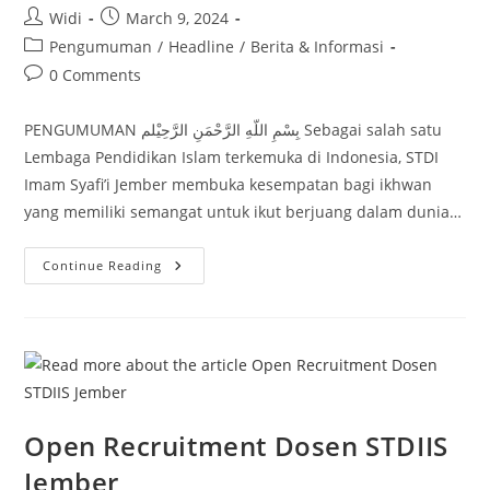
Post
Post
Widi
March 9, 2024
author:
published:
Post
Pengumuman
/
Headline
/
Berita & Informasi
category:
Post
0 Comments
comments:
PENGUMUMAN بِسْمِ اللّهِ الرَّحْمَنِ الرَّحِيْلم Sebagai salah satu
Lembaga Pendidikan Islam terkemuka di Indonesia, STDI
Imam Syafi’i Jember membuka kesempatan bagi ikhwan
yang memiliki semangat untuk ikut berjuang dalam dunia…
Penerimaan
Continue Reading
Dosen
Bahasa
Dan
Sastra
Arab
STDIIS
Jember
Open Recruitment Dosen STDIIS
Jember