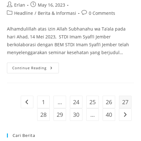
Seminar
Continue Reading
Kesehatan
“Pubertas
Sehat
Pergaulan
Aman”
1
…
24
25
26
27
Go to the previous page
28
29
30
…
40
Go to th
Cari Berita