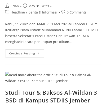
Post
Post
Erlan
May 31, 2023
author:
published:
Post
Post
Headline
/
Berita & Informasi
0 Comments
category:
comments:
Rabu, 11 Zulkaidah 1444H / 31 Mei 2023M Kaprodi Hukum
Keluarga Islam Ustadz Muhammad Nurul Fahmi, S.H., M.H
beserta Sekretaris Prodi Ustadz Deni Irawan, Lc., M.A.
menghadiri acara penutupan praktikum…
Penutupan
Continue Reading
Praktikum
Mahasiswa
Prodi
HKI
Di
Pengadilan
Agama
Jember
Studi Tour & Baksos Al-Wildan 3
BSD di Kampus STDIIS Jember