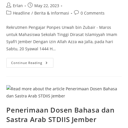
Post
Post
Erlan
May 22, 2023
author:
published:
Post
Post
Headline
/
Berita & Informasi
0 Comments
category:
comments:
Rekrutmen Pengajar Ponpes Urwah bin Zubair - Maros
untuk Mahasiswa Sekolah Tinggi Dirasat Islamiyyah Imam
Syafi'i Jember Dengan izin Allah Azza wa Jalla, pada hari
Sabtu, 20 Syawal 1444 H…
Rekrutmen
Continue Reading
Ponpes
Urwah
Bin
Zubair
–
Maros
Penerimaan Dosen Bahasa dan
Sastra Arab STDIIS Jember