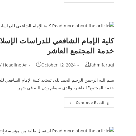
المفتوح
مع
نائب
مدير
الكلية
لشؤون
الطلاب
كلية الإمام الشافعي للدراسات الإسلا
خدمة المجتمع العاشر
Post
Post
Post
/
Headline Ar
October 12, 2024
fahmifaruqi
category:
published:
author:
بسم الله الرحمن الرحيم الحمد لله، تستعد كلية الإمام الشافعي لل
خدمة المجتمع" العاشر، والذي سيقام بإذن الله في شهر…
كلية
Continue Reading
الإمام
الشافعي
للدراسات
الإسلامية
بجمبر
تستعد
لتنظيم