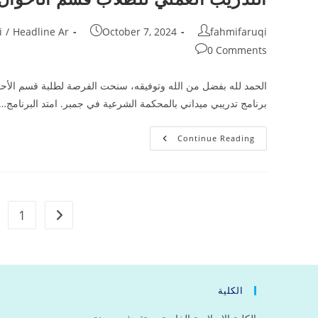
للدراسات
الإسلامية
بجمبر
Post
Post
Post
i
/
Headline Ar
October 7, 2024
fahmifaruqi
category:
published:
author:
Post
0 Comments
comments:
الحمد لله بفضل من الله وتوفيقه، سنحت الفرصة لطلبة قسم الأحو
برنامج تدريبي ميداني بالمحكمة الشرعية في جمبر. امتد البرنامج…
التدريب
Continue Reading
العملي
للطلاب
قسم
الأحوال
الشخصية
في
المحكمة
1
previous page
الشرعية
بجمبر
الكلية