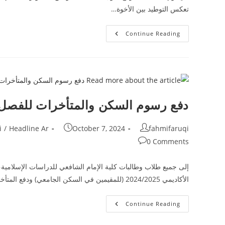
تعكس التوطيد بين الأخوة…
زيارة
Continue Reading
معهد
منهاج
الحق
بورواكرتا
دفع رسوم السكن والمتأخرات للفصل الدراس
Post
Post
Post
i
/
Headline Ar
October 7, 2024
fahmifaruqi
category:
published:
author:
Post
0 Comments
comments:
إلى جميع طلاب وطالبات كلية الإمام الشافعي للدراسات الإسلامية،
الأكاديمي 2024/2025 (للمقيمين في السكن الجامعي) ودفع المتأخرات الدراسية…
دفع
Continue Reading
رسوم
السكن
والمتأخرات