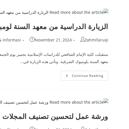
على
المنح
المحلية
والدولية”
الزيارة الدراسية من معهد السنة لوم
Post
Post
Post
& Informasi
November 21, 2024
fahmifaruqi
category:
published:
author:
معهد السنة بلومبوك الشرقية. وتأتي هذه الزيارة في…
الزيارة
Continue Reading
الدراسية
من
معهد
السنة
لومبوك
الشرقية
ورشة عمل لتحسين تصنيف المجلات ال