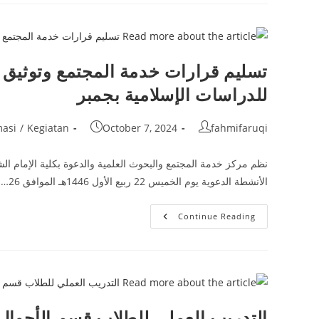
للفصل
الدراسي
الأول
للعام
الأكاديمي
2024/2025
تسليم قرارات خدمة المجتمع وتوثيق ا
للدراسات الإسلامية بجمبر
Post
Post
Post
masi
/
Kegiatan
October 7, 2024
fahmifaruqi
category:
published:
author:
نظم مركز خدمة المجتمع والبحوث العلمية والدعوة بكلية الإمام ال
الأنشطة الدعوية يوم الخميس 22 ربيع الأول 1446هـ الموافق 26…
تسليم
Continue Reading
قرارات
خدمة
المجتمع
وتوثيق
الأنشطة
الدعوية
في
كلية
الإمام
التدريب العملي للطلاب قسم الأحوا
الشافعي