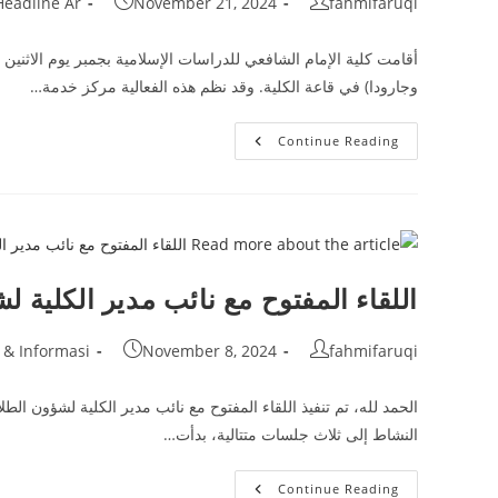
Post
Post
Post
Headline Ar
November 21, 2024
fahmifaruqi
category:
published:
author:
وجارودا) في قاعة الكلية. وقد نظم هذه الفعالية مركز خدمة…
ورشة
Continue Reading
عمل
لتحسين
تصنيف
المجلات
العلمية
المعتمدة
اللقاء المفتوح مع نائب مدير الكلية 
Post
Post
Post
 & Informasi
November 8, 2024
fahmifaruqi
category:
published:
author:
الحمد لله، تم تنفيذ اللقاء المفتوح مع نائب مدير الكلية لشؤون الط
النشاط إلى ثلاث جلسات متتالية، بدأت…
اللقاء
Continue Reading