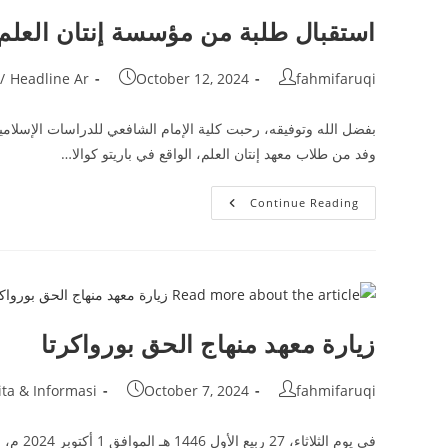
البرنامج
الدعوي
استقبال طلبة من مؤسسة إنتان العلم ب
في
خدمة
المجتمع
العاشر
Post
Post
Post
/
Headline Ar
October 12, 2024
fahmifaruqi
category:
published:
author:
بفضل الله وتوفيقه، رحبت كلية الإمام الشافعي للدراسات الإسلام
وفد من طلاب معهد إنتان العلم، الواقع في باريتو كوالا…
استقبال
Continue Reading
طلبة
من
مؤسسة
إنتان
العلم
بكاليمانتان
الجنوبية
زيارة معهد منهاج الحق بورواكرتا
Post
Post
Post
ita & Informasi
October 7, 2024
fahmifaruqi
category:
published:
author:
في يوم 