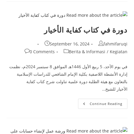
لكلية
الإمام
الشافعي
للدراسات
الإسلامية
دورة في كتاب كفاية الأخيار
Post
Post
September 16, 2024
fahmifaruqi
published:
author:
Post
Post
0 Comments
Berita & Informasi
/
Kegiatan
comments:
category:
في يوم الأحد، 5 ربيع الأول 1446هـ الموافق 8 سبتمبر 2024م، نظمت
إدارة الأنشطة اللاصفية بكلية الإمام الشافعي للدراسات الإسلامية
بالتعاون مع هيئة الطلبة دورة علمية تناولت شرح كتاب كفاية
الأخيار للشيخ…
دورة
Continue Reading
في
كتاب
كفاية
الأخيار