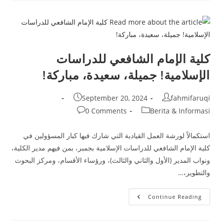
على
منصات
البحث
والنشر
وخدمة
المجتمع
(ليتابديماس)
وسينتا
كلية الإمام الشافعي للدراسات
وجوجل
سكولار
الإسلامية! جميلة، سعيدة، مباركة!
Post
Post
September 20, 2024
fahmifaruqi
published:
author:
Post
Post
0 Comments
Berita & Informasi
comments:
category:
استكمالاً لورشة العمل القيادية التي شارك فيها كبار المسؤولين في
كلية الإمام الشافعي للدراسات الإسلامية بجمبر، بمن فيهم مدير الكلية،
ونواب المدير (الأول والثاني والثالث)، ورؤساء الأقسام، ومركز البحوث
والتطوير،…
كلية
Continue Reading
الإمام
الشافعي
للدراسات