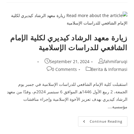
الدراسي
الأول
للعام
الأكاديمي
2024-
2025
زيارة معهد الرشاد كيديري لكلية الإمام
الشافعي للدراسات الإسلامية
Post
Post
September 21, 2024
fahmifaruqi
published:
author:
Post
Post
0 Comments
Berita & Informasi
comments:
category:
استقبلت كلية الإمام الشافعي للدراسات الإسلامية في جمبر يوم
الجمعة، 2 ربيع الأول 1446هـ الموافق 6 سبتمبر 2024م، وفدًا من معهد
الرشاد كيديري بهدف تعزيز الأخوة الإسلامية وإجراء مناقشات
مؤسسية.…
زيارة
Continue Reading
معهد
الرشاد
كيديري