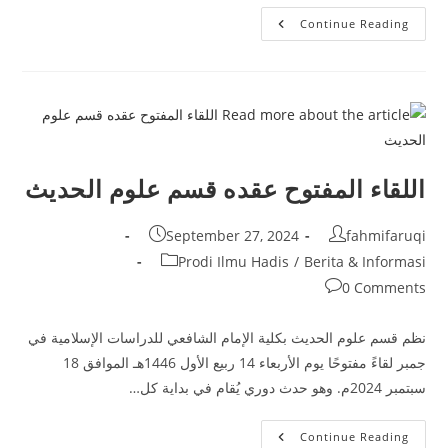
تحليل
Continue Reading
اختبار
التوظيف
الحكومي
لوزارة
الشؤون
الدينية
2024
مع
الخريجين
اللقاء المفتوح عقده قسم علوم الحديث
Post
Post
September 27, 2024
fahmifaruqi
published:
author:
Post
Prodi Ilmu Hadis
/
Berita & Informasi
category:
Post
0 Comments
comments:
نظم قسم علوم الحديث بكلية الإمام الشافعي للدراسات الإسلامية في
جمبر لقاءً مفتوحًا يوم الأربعاء 14 ربيع الأول 1446هـ الموافق 18
سبتمبر 2024م. وهو حدث دوري يُقام في بداية كل…
اللقاء
Continue Reading