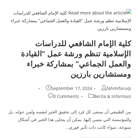
الإسلامية!
جميلة،
سعيدة،
مباركة!
كلية الإمام الشافعي للدراسات
الإسلامية تنظم ورشة عمل “القيادة
والعمل الجماعي” بمشاركة خبراء
ومستشارين بارزين
Post
Post
September 17, 2024
fahmifaruqi
published:
author:
Post
Post
0 Comments
Berita & Informasi
comments:
category:
من الطبيعي أن يسعى كل فرد إلى تحقيق الخير لنفسه ولمن حوله، بل
وللمؤسسة التي ينتمي إليها. يمكن أن يتجلى هذا الخير في أشكال
متنوعة، سواء كانت ذات تأثير فوري…