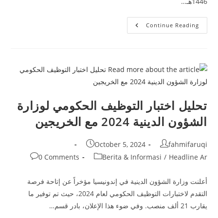
1446هـ…
لقاء
Continue Reading
مفتوح
لقسم
الأحوال
الشخصية
تحليل اختبار التوظيف الحكومي لوزارة
الشؤون الدينية 2024 مع الخريجين
Post
Post
October 5, 2024
fahmifaruqi
published:
author:
Post
Post
0 Comments
Berita & Informasi
/
Headline Ar
comments:
category:
أعلنت وزارة الشؤون الدينية في إندونيسيا مؤخراً عن إتاحة فرصة
التقدم لاختبارات التوظيف الحكومي لعام 2024، حيث تم توفير ما
يقارب 21 ألف منصب. وفي ضوء هذا الإعلان، بادر قسم…