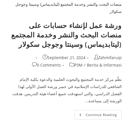
ورشة عمل لإنشاء حسابات على
منصات البحث والنشر وخدمة المجتمع
(ليتابديماس) وسينتا وجوجل سكولار
Post
Post
September 21, 2024
fahmifaruqi
published:
author:
Post
Post
0 Comments
P3M
/
Berita & Informasi
comments:
category:
نظّم مركز خدمة المجتمع والبحوث العلمية والدعوة بكلية الإمام
الشافعي للدراسات الإسلامية في جمبر ورشة العمل الأولى لهذا
الفصل الدراسي، والتي استهدفت جميع أعضاء هيئة التدريس. هدفت
الورشة إلى مساعدة…
ورشة
Continue Reading
عمل
لإنشاء
حسابات