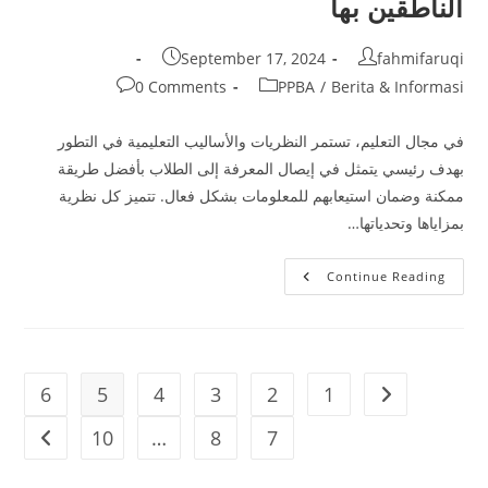
الناطقين بها
Post
Post
September 17, 2024
fahmifaruqi
published:
author:
Post
Post
0 Comments
PPBA
/
Berita & Informasi
comments:
category:
في مجال التعليم، تستمر النظريات والأساليب التعليمية في التطور
بهدف رئيسي يتمثل في إيصال المعرفة إلى الطلاب بأفضل طريقة
ممكنة وضمان استيعابهم للمعلومات بشكل فعال. تتميز كل نظرية
بمزاياها وتحدياتها…
كلية
Continue Reading
الإمام
الشافعي
للدراسات
الإسلامية
تنظم
ورشة
عمل
6
5
4
3
2
1
Go to the previous page
لتعزيز
كفاءة
مدرسي
10
…
8
7
xt page
اللغة
العربية
لغير