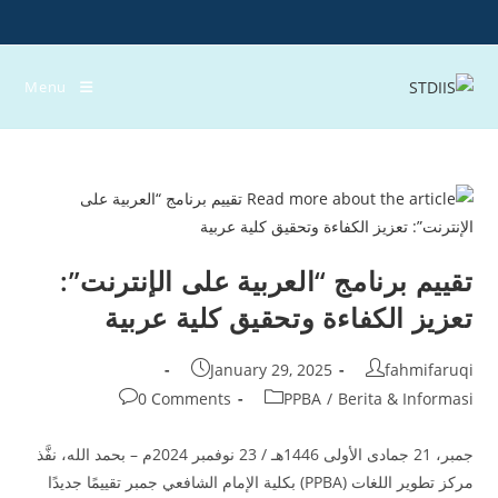
Ski
t
conten
Menu
تقييم برنامج “العربية على الإنترنت”:
تعزيز الكفاءة وتحقيق كلية عربية
Post
Post
January 29, 2025
fahmifaruqi
published:
author:
Post
Post
0 Comments
PPBA
/
Berita & Informasi
comments:
category:
جمبر، 21 جمادى الأولى 1446هـ / 23 نوفمبر 2024م – بحمد الله، نفَّذ
مركز تطوير اللغات (PPBA) بكلية الإمام الشافعي جمبر تقييمًا جديدًا