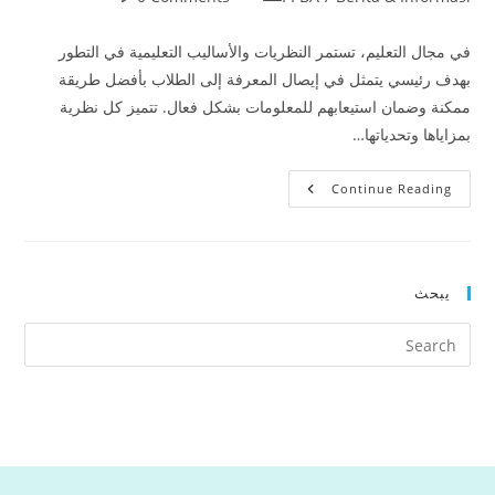
comments:
category:
في مجال التعليم، تستمر النظريات والأساليب التعليمية في التطور
بهدف رئيسي يتمثل في إيصال المعرفة إلى الطلاب بأفضل طريقة
ممكنة وضمان استيعابهم للمعلومات بشكل فعال. تتميز كل نظرية
بمزاياها وتحدياتها…
كلية
Continue Reading
الإمام
الشافعي
للدراسات
الإسلامية
تنظم
ورشة
يبحث
عمل
لتعزيز
كفاءة
مدرسي
اللغة
العربية
لغير
الناطقين
بها