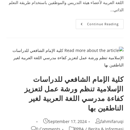
اللغة العربية لأعضاء هيئة التدريس والموظفين باستخدام طريقة التعلم
الذاتي…
كلية
Continue Reading
الإمام
الشافعي
تحقق
التزامها
نحو
بيئة
عربية
متكاملة
كلية الإمام الشافعي للدراسات
الإسلامية تنظم ورشة عمل لتعزيز
كفاءة مدرسي اللغة العربية لغير
الناطقين بها
Post
Post
September 17, 2024
fahmifaruqi
published:
author:
Post
Post
0 Comments
PPBA
/
Berita & Informasi