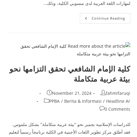
لمهارات اللغة العربية لدى منسوبي الكلية، وذلك…
تقييم
Continue Reading
برنامج
“العربية
على
الإنترنت”:
تعزيز
الكفاءة
وتحقيق
كلية
عربية
كلية الإمام الشافعي تحقق التزامها نحو
بيئة عربية متكاملة
Post
Post
November 21, 2024
fahmifaruqi
published:
author:
Post
PPBA
/
Berita & Informasi
/
Headline Ar
category:
Post
0 Comments
comments:
للدراسات الإسلامية بجمبر نحو "بيئة عربية متكاملة" بشكل ملموس.
فقد أطلق مركز تطوير اللغات الأجنبية في الكلية برنامجاً رسمياً لتعليم