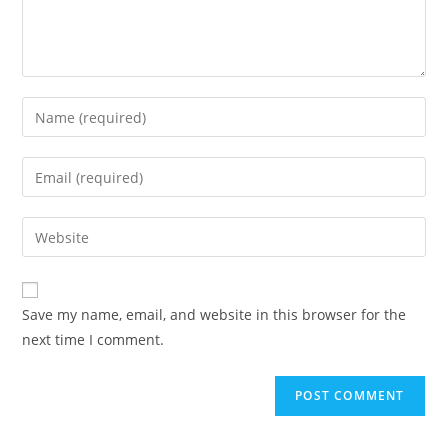
Enter
your
name
Enter
or
your
username
email
Enter
to
address
your
comment
to
website
comment
URL
Save my name, email, and website in this browser for the
(optional)
next time I comment.