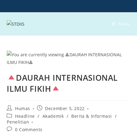
Skip
to
content
Menu
DAURAH INTERNASIONAL
ILMU FIKIH
Post
Post
Humas
December 5, 2022
author:
published:
Post
Headline
/
Akademik
/
Berita & Informasi
/
category:
Penelitian
Post
0 Comments
comments: