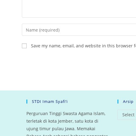
Enter
your
name
Save my name, email, and website in this browser f
or
username
to
comment
STDI Imam Syafi’i
Arsip
arsip
Perguruan Tinggi Swasta Agama Islam,
Select
terletak di kota Jember, satu kota di
ujung timur pulau Jawa. Memakai