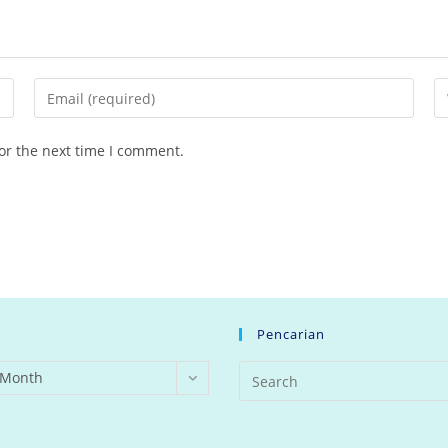
Enter
En
your
yo
email
we
or the next time I comment.
address
U
to
(o
comment
Pencarian
 Month