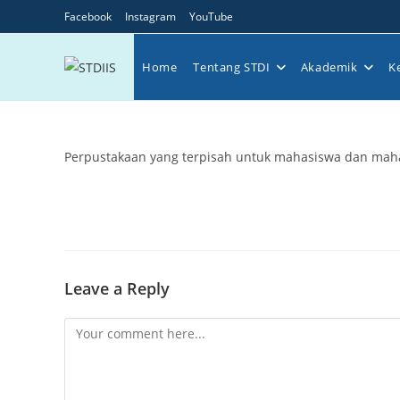
Skip
Facebook
Instagram
YouTube
to
content
Home
Tentang STDI
Akademik
K
Perpustakaan yang terpisah untuk mahasiswa dan maha
Leave a Reply
Comment