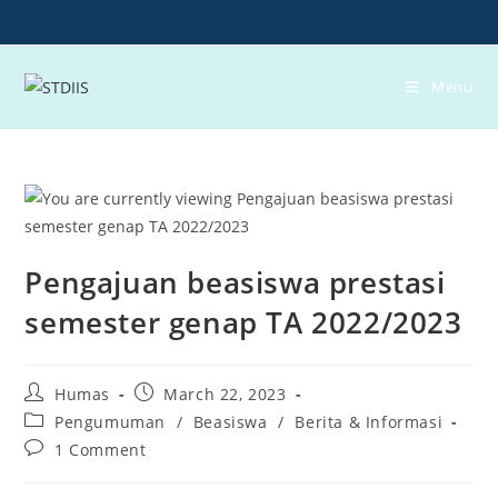
Skip
to
content
Menu
Pengajuan beasiswa prestasi
semester genap TA 2022/2023
Post
Post
Humas
March 22, 2023
author:
published:
Post
Pengumuman
/
Beasiswa
/
Berita & Informasi
category:
Post
1 Comment
comments: