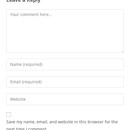
Comment
Enter
your
name
Enter
or
your
username
email
Enter
to
address
your
comment
to
website
comment
URL
Save my name, email, and website in this browser for the
(optional)
next time I comment.