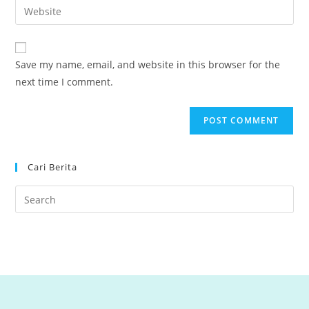
Enter
to
address
your
comment
to
website
comment
URL
Save my name, email, and website in this browser for the
(optional)
next time I comment.
Cari Berita