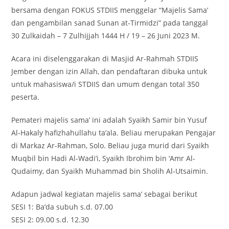
bersama dengan FOKUS STDIIS menggelar “Majelis Sama’
dan pengambilan sanad Sunan at-Tirmidzi” pada tanggal
30 Zulkaidah – 7 Zulhijjah 1444 H / 19 – 26 Juni 2023 M.
Acara ini diselenggarakan di Masjid Ar-Rahmah STDIIS
Jember dengan izin Allah, dan pendaftaran dibuka untuk
untuk mahasiswa/i STDIIS dan umum dengan total 350
peserta.
Pemateri majelis sama’ ini adalah Syaikh Samir bin Yusuf
Al-Hakaly hafizhahullahu ta’ala. Beliau merupakan Pengajar
di Markaz Ar-Rahman, Solo. Beliau juga murid dari Syaikh
Muqbil bin Hadi Al-Wadi’i, Syaikh Ibrohim bin ‘Amr Al-
Qudaimy, dan Syaikh Muhammad bin Sholih Al-Utsaimin.
Adapun jadwal kegiatan majelis sama’ sebagai berikut
SESI 1: Ba’da subuh s.d. 07.00
SESI 2: 09.00 s.d. 12.30