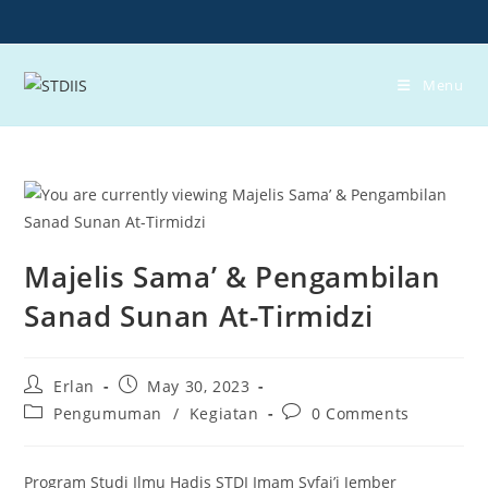
Skip
to
content
Menu
Majelis Sama’ & Pengambilan
Sanad Sunan At-Tirmidzi
Post
Post
Erlan
May 30, 2023
author:
published:
Post
Post
Pengumuman
/
Kegiatan
0 Comments
category:
comments:
Program Studi Ilmu Hadis STDI Imam Syfai’i Jember