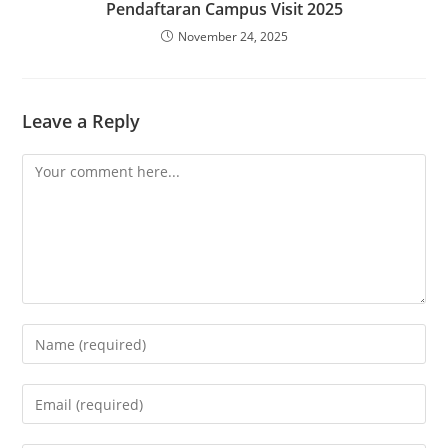
Pendaftaran Campus Visit 2025
November 24, 2025
Leave a Reply
Comment
Enter
your
name
Enter
or
your
username
email