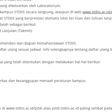
yang dikeluarkan oleh Laboratorium.
kampus STDIIS secara langsung, ataupun di web
www.stdiis.ac.id
 STDIIS yang berprestasi otomatis lolos tes lisan dan tulisan ta
dalah sebagai berikut:
Lanjutan (Takmili).
komendasi dari Bagian Kemahasiswaan STDIIS.
ar ulang sesuai jadwal. Info selengkapnya tentang daftar ulang bi
l yang telah ditentukan dengan melakukan hal-hal berikut:
rkas dan kesanggupan menaati peraturan kampus.
 www.stdiis.ac.id/pmb atau pmb.stdiis.ac.id paling lambat pada 