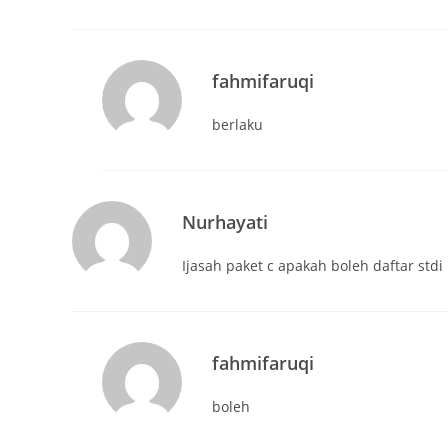
fahmifaruqi
berlaku
Nurhayati
Ijasah paket c apakah boleh daftar stdi
fahmifaruqi
boleh