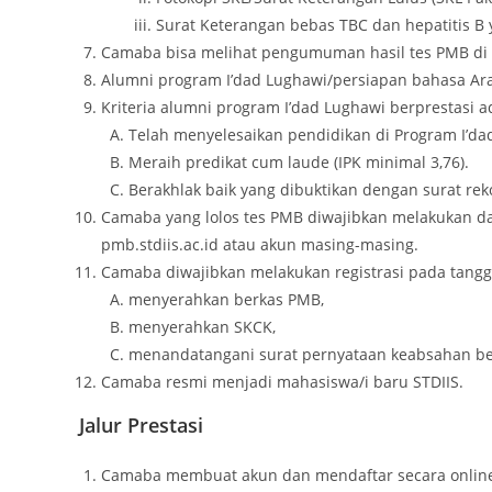
Surat Keterangan bebas TBC dan hepatitis B 
Camaba bisa melihat pengumuman hasil tes PMB di 
Alumni program I’dad Lughawi/persiapan bahasa Arab
Kriteria alumni program I’dad Lughawi berprestasi a
Telah menyelesaikan pendidikan di Program I’dad 
Meraih predikat cum laude (IPK minimal 3,76).
Berakhlak baik yang dibuktikan dengan surat re
Camaba yang lolos tes PMB diwajibkan melakukan daft
pmb.stdiis.ac.id atau akun masing-masing.
Camaba diwajibkan melakukan registrasi pada tangga
menyerahkan berkas PMB,
menyerahkan SKCK,
menandatangani surat pernyataan keabsahan be
Camaba resmi menjadi mahasiswa/i baru STDIIS.
Jalur Prestasi
Camaba membuat akun dan mendaftar secara online di