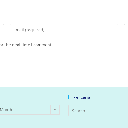
Enter
En
your
yo
email
we
or the next time I comment.
address
U
to
(o
comment
Pencarian
 Month