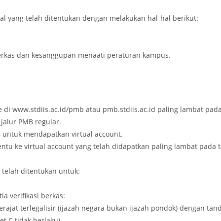
l yang telah ditentukan dengan melakukan hal-hal berikut:
rkas dan kesanggupan menaati peraturan kampus.
 www.stdiis.ac.id/pmb atau pmb.stdiis.ac.id paling lambat pada 
jalur PMB regular.
untuk mendapatkan virtual account.
tu ke virtual account yang telah didapatkan paling lambat pada t
telah ditentukan untuk:
a verifikasi berkas:
derajat terlegalisir (ijazah negara bukan ijazah pondok) dengan ta
t C tidak berlaku),