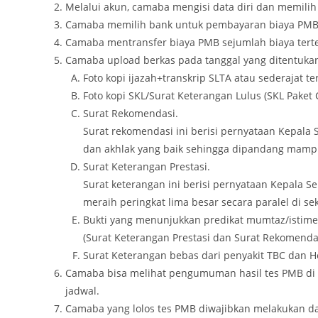
Melalui akun, camaba mengisi data diri dan memilih 
Camaba memilih bank untuk pembayaran biaya PMB 
Camaba mentransfer biaya PMB sejumlah biaya terten
Camaba upload berkas pada tanggal yang ditentukan
Foto kopi ijazah+transkrip SLTA atau sederajat t
Foto kopi SKL/Surat Keterangan Lulus (SKL Paket C
Surat Rekomendasi.
Surat rekomendasi ini berisi pernyataan Kepal
dan akhlak yang baik sehingga dipandang mampu
Surat Keterangan Prestasi.
Surat keterangan ini berisi pernyataan Kepala S
meraih peringkat lima besar secara paralel di se
Bukti yang menunjukkan predikat mumtaz/istime
(Surat Keterangan Prestasi dan Surat Rekomenda
Surat Keterangan bebas dari penyakit TBC dan He
Camaba bisa melihat pengumuman hasil tes PMB di k
jadwal.
Camaba yang lolos tes PMB diwajibkan melakukan daft