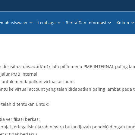
emahasiswaan
Lembaga
Berita Dan Informasi
Kolom
 sisita.stdiis.ac.id/m1/ lalu pilih menu PMB INTERNAL paling lam
jalur PMB internal.
untuk mendapatkan virtual account.
tu ke virtual account yang telah didapatkan paling lambat pada t
telah ditentukan untuk:
a verifikasi berkas:
derajat terlegalisir (ijazah negara bukan ijazah pondok) dengan ta
t C tidak berlaku),