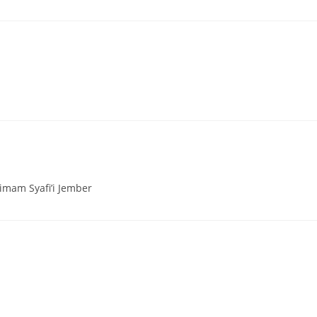
 imam Syafi’i Jember