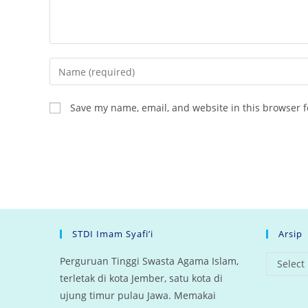
Enter
your
name
Save my name, email, and website in this browser f
or
username
to
comment
STDI Imam Syafi’i
Arsip
arsip
Perguruan Tinggi Swasta Agama Islam,
Select
terletak di kota Jember, satu kota di
ujung timur pulau Jawa. Memakai