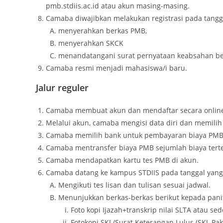
pmb.stdiis.ac.id atau akun masing-masing.
Camaba diwajibkan melakukan registrasi pada tangga
menyerahkan berkas PMB,
menyerahkan SKCK
menandatangani surat pernyataan keabsahan be
Camaba resmi menjadi mahasiswa/i baru.
Jalur reguler
Camaba membuat akun dan mendaftar secara online di
Melalui akun, camaba mengisi data diri dan memilih 
Camaba memilih bank untuk pembayaran biaya PMB 
Camaba mentransfer biaya PMB sejumlah biaya terten
Camaba mendapatkan kartu tes PMB di akun.
Camaba datang ke kampus STDIIS pada tanggal yang 
Mengikuti tes lisan dan tulisan sesuai jadwal.
Menunjukkan berkas-berkas berikut kepada paniti
Foto kopi Ijazah+transkrip nilai SLTA atau se
Fotokopi SKL/Surat Keterangan Lulus (SKL Pake