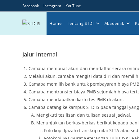
Skip
Facebook
Instagram
YouTube
to
content
Home
Tentang STDI
Akademik
K
Jalur Internal
Camaba membuat akun dan mendaftar secara online di
Melalui akun, camaba mengisi data diri dan memilih 
Camaba memilih bank untuk pembayaran biaya PMB 
Camaba mentransfer biaya PMB sejumlah biaya terten
Camaba mendapatkan kartu tes PMB di akun.
Camaba datang ke kampus STDIIS pada tanggal yang 
Mengikuti tes lisan dan tulisan sesuai jadwal.
Menunjukkan berkas-berkas berikut kepada paniti
Foto kopi Ijazah+transkrip nilai SLTA atau se
Fotokopi SKL/Surat Keterangan Lulus (SKL Pake