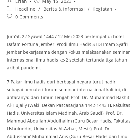
Post
Post
Erlan
May 15, 2023
author:
published:
Post
Headline
/
Berita & Informasi
/
Kegiatan
category:
Post
0 Comments
comments:
Jum’at, 22 Syawal 1444 / 12 Mei 2023 bertempat di hotel
Dafam Fortuna Jember, Prodi Ilmu Hadis STDI Imam Syafi’i
Jember bekerjasama dengan Fokus melaksanakan seminar
internasional ilmu hadis ke-2 setelah tertunda tiga tahun
akibat pandemi.
7 Pakar ilmu hadis dari berbagai negara turut hadir
sebagai pemateri forum seminar internasional kali ini, di
antaranya: dari Timur Tengah Prof. Dr. Muhammad Bakhit
Al-Hujaily (Wakil Dekan Pascasarjana 1442-1443 H, Fakultas
Hadis, Universitas Islam Madinah, Arab Saudi), Prof. Dr.
Mahmud Abdullah Abdulhalim (Guru Besar Hadis, Fakultas
Ushuluddin, Universitas Al-Azhar, Mesir), Prof. Dr.
Abdussami’ Muhammad Anis (Guru Besar Hadis dan Ilmu