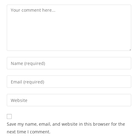
Comment
Enter
your
name
Enter
or
your
username
email
Enter
to
address
your
comment
to
website
comment
URL
Save my name, email, and website in this browser for the
(optional)
next time I comment.