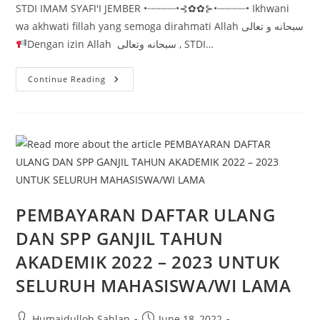
STDI IMAM SYAFI'I JEMBER •┈┈┈┈┈•⊰✿✿⊱•┈┈┈┈┈• Ikhwani
wa akhwati fillah yang semoga dirahmati Allah سبحانه و تعالى
Dengan izin Allah سبحانه وتعالى , STDI…
Program
Continue Reading
Qurban
Super
1443H
STDI
Imam
Syafi’i
Jember
PEMBAYARAN DAFTAR ULANG
DAN SPP GANJIL TAHUN
AKADEMIK 2022 – 2023 UNTUK
SELURUH MAHASISWA/WI LAMA
Post
Post
Humaidulloh Sahlan
June 18, 2022