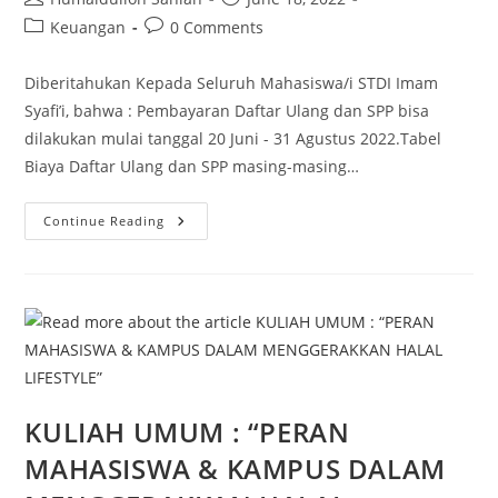
author:
published:
Post
Post
Keuangan
0 Comments
category:
comments:
Diberitahukan Kepada Seluruh Mahasiswa/i STDI Imam
Syafi’i, bahwa : Pembayaran Daftar Ulang dan SPP bisa
dilakukan mulai tanggal 20 Juni - 31 Agustus 2022.Tabel
Biaya Daftar Ulang dan SPP masing-masing…
PEMBAYARAN
Continue Reading
DAFTAR
ULANG
DAN
SPP
GANJIL
TAHUN
AKADEMIK
2022
–
2023
UNTUK
SELURUH
MAHASISWA/WI
KULIAH UMUM : “PERAN
LAMA
MAHASISWA & KAMPUS DALAM