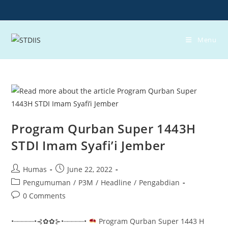
Skip
to
content
Menu
Program Qurban Super 1443H
STDI Imam Syafi’i Jember
Post
Post
Humas
June 22, 2022
author:
published:
Post
Pengumuman
/
P3M
/
Headline
/
Pengabdian
category:
Post
0 Comments
comments:
•┈┈┈┈┈•⊰✿✿⊱•┈┈┈┈┈•
Program Qurban Super 1443 H