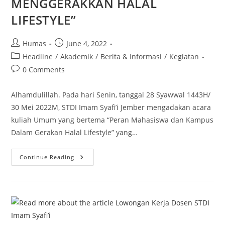
MENGGERAKKAN HALAL
LIFESTYLE”
Post
Post
Humas
June 4, 2022
author:
published:
Post
Headline
/
Akademik
/
Berita & Informasi
/
Kegiatan
category:
Post
0 Comments
comments:
Alhamdulillah. Pada hari Senin, tanggal 28 Syawwal 1443H/
30 Mei 2022M, STDI Imam Syafi’i Jember mengadakan acara
kuliah Umum yang bertema “Peran Mahasiswa dan Kampus
Dalam Gerakan Halal Lifestyle” yang…
KULIAH
Continue Reading
UMUM
:
“PERAN
MAHASISWA
&
KAMPUS
DALAM
MENGGERAKKAN
HALAL