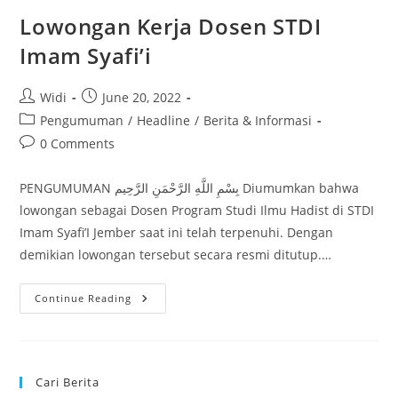
LIFESTYLE”
Lowongan Kerja Dosen STDI
Imam Syafi’i
Post
Post
Widi
June 20, 2022
author:
published:
Post
Pengumuman
/
Headline
/
Berita & Informasi
category:
Post
0 Comments
comments:
PENGUMUMAN بِسْمِ اللَّهِ الرَّحْمَنِ الرَّحِيم Diumumkan bahwa
lowongan sebagai Dosen Program Studi Ilmu Hadist di STDI
Imam Syafi’I Jember saat ini telah terpenuhi. Dengan
demikian lowongan tersebut secara resmi ditutup.…
Lowongan
Continue Reading
Kerja
Dosen
STDI
Imam
Syafi’i
Cari Berita