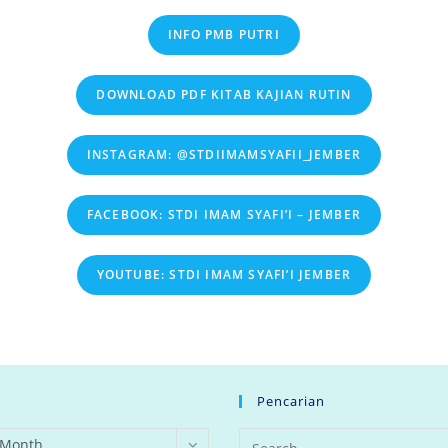
INFO PMB PUTRI
DOWNLOAD PDF KITAB KAJIAN RUTIN
INSTAGRAM: @STDIIMAMSYAFII_JEMBER
FACEBOOK: STDI IMAM SYAFI’I – JEMBER
YOUTUBE: STDI IMAM SYAFI’I JEMBER
Pencarian
 Month