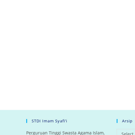
STDI Imam Syafi’i
Arsip
arsip
Perguruan Tinggi Swasta Agama Islam,
Select