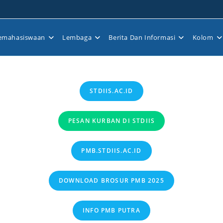
emahasiswaan
Lembaga
Berita Dan Informasi
Kolom
STDIIS.AC.ID
PESAN KURBAN DI STDIIS
PMB.STDIIS.AC.ID
DOWNLOAD BROSUR PMB 2025
INFO PMB PUTRA