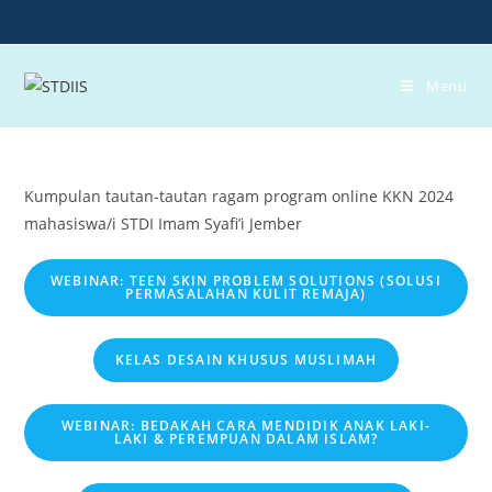
Skip
to
content
Menu
Kumpulan tautan-tautan ragam program online KKN 2024
mahasiswa/i STDI Imam Syafi’i Jember
WEBINAR: TEEN SKIN PROBLEM SOLUTIONS (SOLUSI
PERMASALAHAN KULIT REMAJA)
KELAS DESAIN KHUSUS MUSLIMAH
WEBINAR: BEDAKAH CARA MENDIDIK ANAK LAKI-
LAKI & PEREMPUAN DALAM ISLAM?