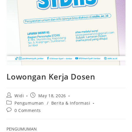
Lowongan Kerja Dosen
Post
Post
Widi
May 18, 2026
author:
published:
Post
Pengumuman
/
Berita & Informasi
category:
Post
0 Comments
comments:
PENGUMUMAN