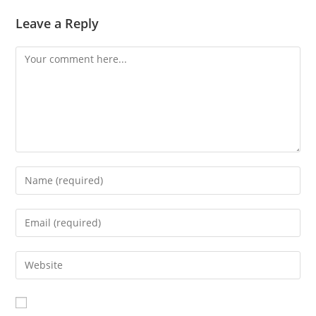
Leave a Reply
Comment
Enter
your
name
Enter
or
your
username
email
Enter
to
address
your
comment
to
website
comment
URL