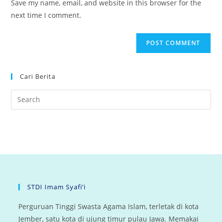
Save my name, email, and website in this browser for the
(optional)
next time I comment.
Cari Berita
STDI Imam Syafi’i
Perguruan Tinggi Swasta Agama Islam, terletak di kota
Jember, satu kota di ujung timur pulau Jawa. Memakai