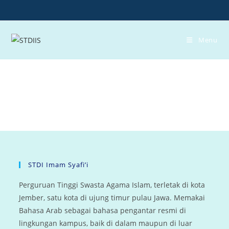
Skip
to
content
Menu
STDI Imam Syafi’i
Perguruan Tinggi Swasta Agama Islam, terletak di kota
Jember, satu kota di ujung timur pulau Jawa. Memakai
Bahasa Arab sebagai bahasa pengantar resmi di
lingkungan kampus, baik di dalam maupun di luar