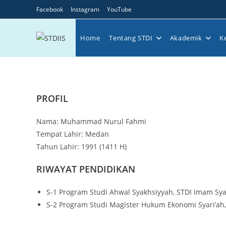
Skip
Facebook
Instagram
YouTube
to
content
Home
Tentang STDI
Akademik
K
PROFIL
Nama: Muhammad Nurul Fahmi
Tempat Lahir: Medan
Tahun Lahir: 1991 (1411 H)
RIWAYAT PENDIDIKAN
S-1 Program Studi Ahwal Syakhsiyyah, STDI Imam Syafi
S-2 Program Studi Magister Hukum Ekonomi Syari’ah