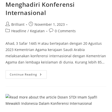
Menghadiri Konferensi
Internasional
Post
Post
Brilliant
November 1, 2023
author:
published:
Post
Post
Headline
/
Kegiatan
0 Comments
category:
comments:
Ahad, 3 Safar 1445 H atau bertepatan dengan 20 Agustus
2023 Kementrian Agama kerajaan Saudi Arabia
melaksanakan konferensi internasional dengan Kementrian
Agama dan lembaga keislaman di dunia. Kurang lebih 85…
Dosen
Continue Reading
STDI
Imam
Syafi’i
Menghadiri
Konferensi
Internasional