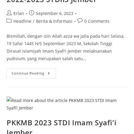
Post
Post
Erlan
September 6, 2023
author:
published:
Post
Post
Headline
/
Berita & Informasi
0 Comments
category:
comments:
Bismillah, dengan izin Allah azza wa jalla pada hari Selasa,
19 Safar 1445 H/5 September 2023 M, Sekolah Tinggi
Dirasat Islamiyah Imam Syafi'i Jember melaksanakan
yudisium, yang merupakan salah satu…
Yudisium
Continue Reading
Semester
Genap
T.A.
2022-
2023
STDIIS
Jember
PKKMB 2023 STDI Imam Syafi’i
Jember