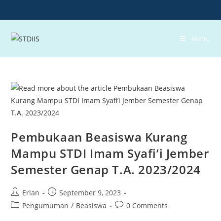
Skip
to
content
Menu
Pembukaan Beasiswa Kurang
Mampu STDI Imam Syafi’i Jember
Semester Genap T.A. 2023/2024
Post
Post
Erlan
September 9, 2023
author:
published:
Post
Post
Pengumuman
/
Beasiswa
0 Comments
category:
comments: