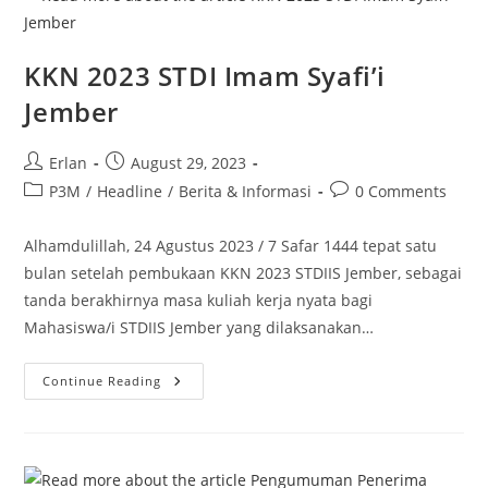
Konferensi
Internasional
KKN 2023 STDI Imam Syafi’i
Jember
Post
Post
Erlan
August 29, 2023
author:
published:
Post
Post
P3M
/
Headline
/
Berita & Informasi
0 Comments
category:
comments:
Alhamdulillah, 24 Agustus 2023 / 7 Safar 1444 tepat satu
bulan setelah pembukaan KKN 2023 STDIIS Jember, sebagai
tanda berakhirnya masa kuliah kerja nyata bagi
Mahasiswa/i STDIIS Jember yang dilaksanakan…
KKN
Continue Reading
2023
STDI
Imam
Syafi’i
Jember