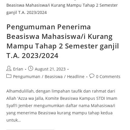
Pengumuman Penerima
Beasiswa Mahasiswa/i Kurang
Mampu Tahap 2 Semester ganjil
T.A. 2023/2024
Post
Post
Erlan
August 21, 2023
author:
published:
Post
Post
Pengumuman
/
Beasiswa
/
Headline
0 Comments
category:
comments:
Alhamdulillah, dengan limpahan taufik dan rahmat dari
Allah 'Azza wa Jalla, Komite Beasiswa Kampus STDI Imam
Syafi'i Jember mengumumkan daftar nama Mahasiswa/i
yang menerima Beasiswa kurang mampu tahap kedua
untuk…