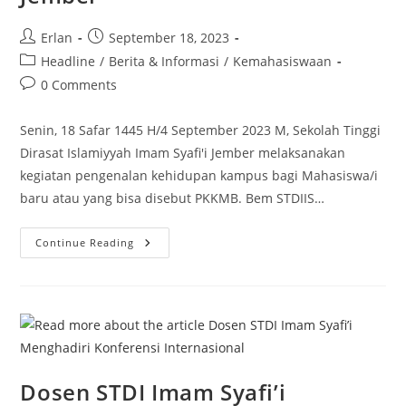
Post
Post
Erlan
September 18, 2023
author:
published:
Post
Headline
/
Berita & Informasi
/
Kemahasiswaan
category:
Post
0 Comments
comments:
Senin, 18 Safar 1445 H/4 September 2023 M, Sekolah Tinggi
Dirasat Islamiyyah Imam Syafi'i Jember melaksanakan
kegiatan pengenalan kehidupan kampus bagi Mahasiswa/i
baru atau yang bisa disebut PKKMB. Bem STDIIS…
PKKMB
Continue Reading
2023
STDI
Imam
Syafi’i
Jember
Dosen STDI Imam Syafi’i