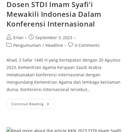
Dosen STDI Imam Syafi’i
Mewakili Indonesia Dalam
Konferensi Internasional
Post
Post
Erlan
September 3, 2023
author:
published:
Post
Post
Pengumuman
/
Headline
0 Comments
category:
comments:
Ahad, 3 Safar 1445 H yang bertepatan dengan 20 Agustus
2023, Kementrian Agama Kerajaan Saudi Arabia
melaksanakan konferensi internasional dengan
mengundang Kementrian Agama dan lembaga keislaman
dunia. Konferensi internasional tersebut…
Dosen
Continue Reading
STDI
Imam
Syafi’i
Mewakili
Indonesia
Dalam