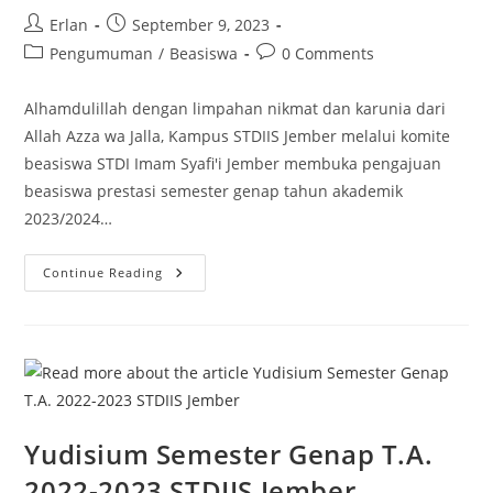
Post
Post
Erlan
September 9, 2023
author:
published:
Post
Post
Pengumuman
/
Beasiswa
0 Comments
category:
comments:
Alhamdulillah dengan limpahan nikmat dan karunia dari
Allah Azza wa Jalla, Kampus STDIIS Jember melalui komite
beasiswa STDI Imam Syafi'i Jember membuka pengajuan
beasiswa prestasi semester genap tahun akademik
2023/2024…
Pembukaan
Continue Reading
Beasiswa
Prestasi
STDI
Imam
Syafi’i
Jember
Semester
Genap
T.A.
2023/2024
Yudisium Semester Genap T.A.
2022-2023 STDIIS Jember