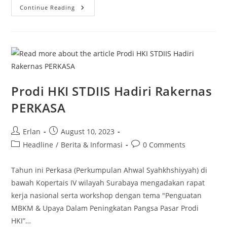
Pengumuman
Continue Reading
Penerima
Beasiswa
Mahasiswa/i
Kurang
Mampu
Tahap
2
Semester
Ganjil
T.A.
2023/2024
Prodi HKI STDIIS Hadiri Rakernas
PERKASA
Post
Post
Erlan
August 10, 2023
author:
published:
Post
Post
Headline
/
Berita & Informasi
0 Comments
category:
comments:
Tahun ini Perkasa (Perkumpulan Ahwal Syahkhshiyyah) di
bawah Kopertais IV wilayah Surabaya mengadakan rapat
kerja nasional serta workshop dengan tema "Penguatan
MBKM & Upaya Dalam Peningkatan Pangsa Pasar Prodi
HKI”…