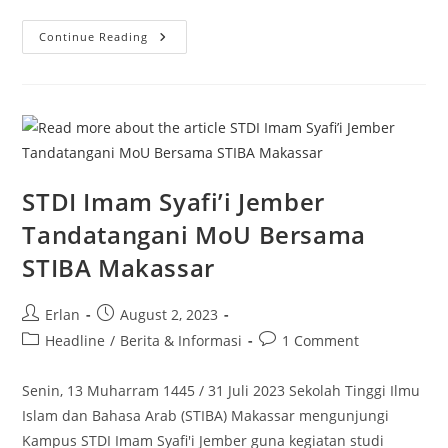
Prodi
Continue Reading
HKI
STDIIS
Hadiri
Rakernas
PERKASA
STDI Imam Syafi’i Jember
Tandatangani MoU Bersama
STIBA Makassar
Post
Post
Erlan
August 2, 2023
author:
published:
Post
Post
Headline
/
Berita & Informasi
1 Comment
category:
comments:
Senin, 13 Muharram 1445 / 31 Juli 2023 Sekolah Tinggi Ilmu
Islam dan Bahasa Arab (STIBA) Makassar mengunjungi
Kampus STDI Imam Syafi'i Jember guna kegiatan studi