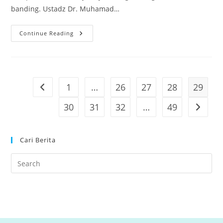
banding. Ustadz Dr. Muhamad…
STDI
Continue Reading
Imam
Syafi’i
Jember
Tandatangani
MoU
Bersama
STIBA
1
…
26
27
28
29
Go to the previous page
Makassar
30
31
32
…
49
Go to th
Cari Berita