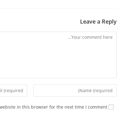
Leave a Reply
Comment
Enter
Enter
your
your
email
name
ebsite in this browser for the next time I comment.
address
or
to
username
comment
to
comment