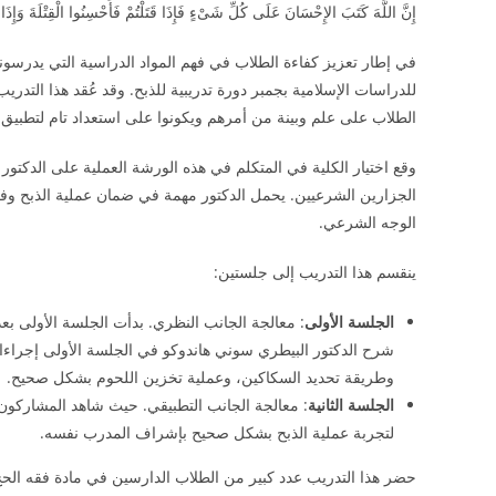
إِنَّ اللَّهَ كَتَبَ الإِحْسَانَ عَلَى كُلِّ شَىْءٍ فَإِذَا قَتَلْتُمْ فَأَحْسِنُوا الْقِتْلَةَ وَإِذَا ذَب
في إطار تعزيز كفاءة الطلاب في فهم المواد الدراسية التي يدرسون
للدراسات الإسلامية بجمبر دورة تدريبية للذبح. وقد عُقد هذا التد
الطلاب على علم وبينة من أمرهم ويكونوا على استعداد تام لتطبيق ا
الجزارين الشرعيين. يحمل الدكتور مهمة في ضمان عملية الذبح وفق أح
الوجه الشرعي.
ينقسم هذا التدريب إلى جلستين:
الجلسة الأولى
: معالجة الجانب النظري. بدأت الجلسة الأولى بعد
شرح الدكتور البيطري سوني هاندوكو في الجلسة الأولى إجراءات
وطريقة تحديد السكاكين، وعملية تخزين اللحوم بشكل صحيح.
الجلسة الثانية
: معالجة الجانب التطبيقي. حيث شاهد المشاركون
لتجربة عملية الذبح بشكل صحيح بإشراف المدرب نفسه.
حضر هذا التدريب عدد كبير من الطلاب الدارسين في مادة فقه الحج