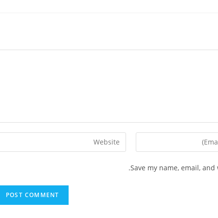
Enter
your
website
Save my name, email, and w
URL
(optional)