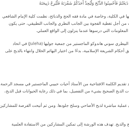
َحْتُمْ فَأَحْسِنُوا الذَّبْحَ وَلْيُحِدَّ أَحَدُكُمْ شَفْرَتَهُ فَلْيُرِحْ ذَبِيحَتَهُ
ها في الكلية، وخاصة في مادة فقه الحج والذبائح، نظمت كلية الإمام الشافعي
ريب من أجل تغطية الفجوة بين الجانب النظري والجانب التطبيقي، حتى يكون
لمعلومات التي درسوها عندما ينزلون إلى الواقع العملي.
وقع اختيار الكلية في المتكلم في هذه الورشة العملية على الدكتور البيطري سوني هاندوكو الماجستير من جمعية جوليها (Juleha) في اتحاد
كام الشريعة الإسلامية، بدءًا من اختيار البهائم الحلال وانتهاء بالذبح على
 تقديم الكلمة الافتتاحية من الأستاذ أحيات حبيبي الماجستير في مسجد الرحمة.
 الذبح الصحيح بشيء من التفصيل، بما في ذلك رعاية الحيوانات قبل الذبح،
 عملية مباشرة لذبح الأضاحي وسلخ جلودها. ومن ثم أتيحت الفرصة للمشاركين
 والذبح. تهدف هذه الورشة إلى تمكين المشاركين من الاستفادة العلمية