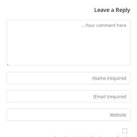
Leave a Reply
Comment
Enter
your
name
Enter
or
your
username
email
Enter
to
address
your
comment
to
website
comment
URL