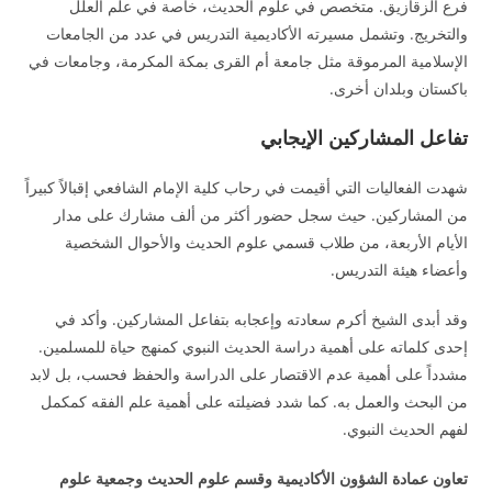
فرع الزقازيق. متخصص في علوم الحديث، خاصة في علم العلل
والتخريج. وتشمل مسيرته الأكاديمية التدريس في عدد من الجامعات
الإسلامية المرموقة مثل جامعة أم القرى بمكة المكرمة، وجامعات في
باكستان وبلدان أخرى.
تفاعل المشاركين الإيجابي
شهدت الفعاليات التي أقيمت في رحاب كلية الإمام الشافعي إقبالاً كبيراً
من المشاركين. حيث سجل حضور أكثر من ألف مشارك على مدار
الأيام الأربعة، من طلاب قسمي علوم الحديث والأحوال الشخصية
وأعضاء هيئة التدريس.
وقد أبدى الشيخ أكرم سعادته وإعجابه بتفاعل المشاركين. وأكد في
إحدى كلماته على أهمية دراسة الحديث النبوي كمنهج حياة للمسلمين.
مشدداً على أهمية عدم الاقتصار على الدراسة والحفظ فحسب، بل لابد
من البحث والعمل به. كما شدد فضيلته على أهمية علم الفقه كمكمل
لفهم الحديث النبوي.
تعاون عمادة الشؤون الأكاديمية وقسم علوم الحديث وجمعية علوم