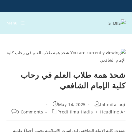
Ski
t
conten
Menu
شحذ همة طلاب العلم في رحاب
كلية الإمام الشافعي
Post
Post
May 14, 2025
fahmifaruqi
published:
author:
Post
Post
0 Comments
Prodi Ilmu Hadis
/
Headline Ar
comments:
category:
شهدت كلية الإمام الشافعي للدراسات الإسلامية بجمبر أجواءً علمية