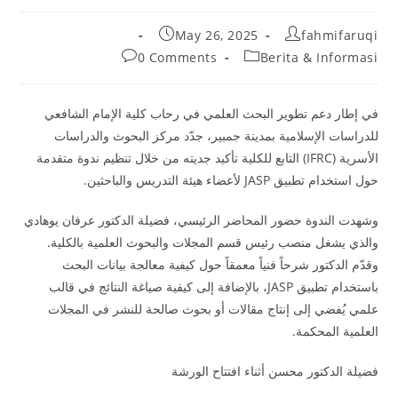
Post
Post
May 26, 2025
fahmifaruqi
published:
author:
Post
Post
0 Comments
Berita & Informasi
comments:
category:
في إطار دعم تطوير البحث العلمي في رحاب كلية الإمام الشافعي
للدراسات الإسلامية بمدينة جمبير، جدّد مركز البحوث والدراسات
الأسرية (IFRC) التابع للكلية تأكيد جديته من خلال تنظيم ندوة متقدمة
حول استخدام تطبيق JASP لأعضاء هيئة التدريس والباحثين.
وشهدت الندوة حضور المحاضر الرئيسي، فضيلة الدكتور عرفان يوهادي
والذي يشغل منصب رئيس قسم المجلات والبحوث العلمية بالكلية.
وقدّم الدكتور شرحاً فنياً معمقاً حول كيفية معالجة بيانات البحث
باستخدام تطبيق JASP، بالإضافة إلى كيفية صياغة النتائج في قالب
علمي يُفضي إلى إنتاج مقالات أو بحوث صالحة للنشر في المجلات
العلمية المحكمة.
فضيلة الدكتور محسن أثناء افتتاح الورشة