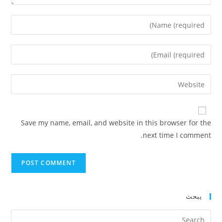
Enter
your
name
Enter
or
your
username
email
Enter
to
address
your
comment
to
website
comment
URL
Save my name, email, and website in this browser for the
(optional)
next time I comment.
يبحث