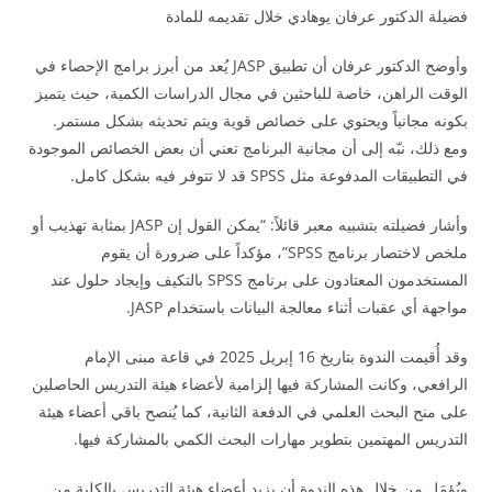
فضيلة الدكتور عرفان يوهادي خلال تقديمه للمادة
وأوضح الدكتور عرفان أن تطبيق JASP يُعد من أبرز برامج الإحصاء في
الوقت الراهن، خاصة للباحثين في مجال الدراسات الكمية، حيث يتميز
بكونه مجانياً ويحتوي على خصائص قوية ويتم تحديثه بشكل مستمر.
ومع ذلك، نبّه إلى أن مجانية البرنامج تعني أن بعض الخصائص الموجودة
في التطبيقات المدفوعة مثل SPSS قد لا تتوفر فيه بشكل كامل.
وأشار فضيلته بتشبيه معبر قائلاً: “يمكن القول إن JASP بمثابة تهذيب أو
ملخص لاختصار برنامج SPSS”، مؤكداً على ضرورة أن يقوم
المستخدمون المعتادون على برنامج SPSS بالتكيف وإيجاد حلول عند
مواجهة أي عقبات أثناء معالجة البيانات باستخدام JASP.
وقد أُقيمت الندوة بتاريخ 16 إبريل 2025 في قاعة مبنى الإمام
الرافعي، وكانت المشاركة فيها إلزامية لأعضاء هيئة التدريس الحاصلين
على منح البحث العلمي في الدفعة الثانية، كما يُنصح باقي أعضاء هيئة
التدريس المهتمين بتطوير مهارات البحث الكمي بالمشاركة فيها.
ويُؤمَل من خلال هذه الندوة أن يزيد أعضاء هيئة التدريس بالكلية من